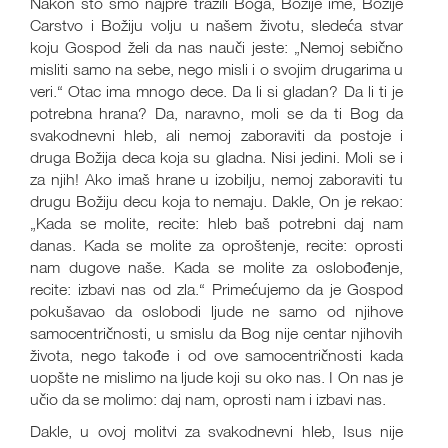
Nakon što smo najpre tražili Boga, Božije ime, Božije
Carstvo i Božiju volju u našem životu, sledeća stvar
koju Gospod želi da nas nauči jeste: „Nemoj sebično
misliti samo na sebe, nego misli i o svojim drugarima u
veri.“ Otac ima mnogo dece. Da li si gladan? Da li ti je
potrebna hrana? Da, naravno, moli se da ti Bog da
svakodnevni hleb, ali nemoj zaboraviti da postoje i
druga Božija deca koja su gladna. Nisi jedini. Moli se i
za njih! Ako imaš hrane u izobilju, nemoj zaboraviti tu
drugu Božiju decu koja to nemaju. Dakle, On je rekao:
„Kada se molite, recite: hleb baš potrebni daj nam
danas. Kada se molite za oproštenje, recite: oprosti
nam dugove naše. Kada se molite za oslobođenje,
recite: izbavi nas od zla.“ Primećujemo da je Gospod
pokušavao da oslobodi ljude ne samo od njihove
samocentričnosti, u smislu da Bog nije centar njihovih
života, nego takođe i od ove samocentričnosti kada
uopšte ne mislimo na ljude koji su oko nas. I On nas je
učio da se molimo: daj nam, oprosti nam i izbavi nas.
Dakle, u ovoj molitvi za svakodnevni hleb, Isus nije