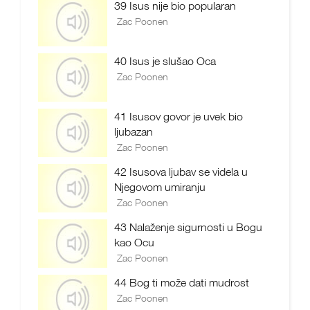
39 Isus nije bio popularan
Zac Poonen
40 Isus je slušao Oca
Zac Poonen
41 Isusov govor je uvek bio
ljubazan
Zac Poonen
42 Isusova ljubav se videla u
Njegovom umiranju
Zac Poonen
43 Nalaženje sigurnosti u Bogu
kao Ocu
Zac Poonen
44 Bog ti može dati mudrost
Zac Poonen