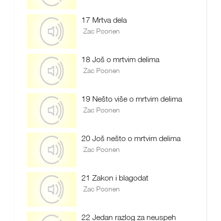
17 Mrtva dela
Zac Poonen
18 Još o mrtvim delima
Zac Poonen
19 Nešto više o mrtvim delima
Zac Poonen
20 Još nešto o mrtvim delima
Zac Poonen
21 Zakon i blagodat
Zac Poonen
22 Jedan razlog za neuspeh