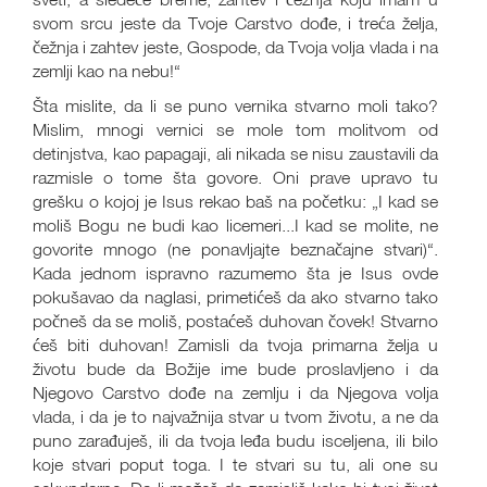
svom srcu jeste da Tvoje Carstvo dođe, i treća želja,
čežnja i zahtev jeste, Gospode, da Tvoja volja vlada i na
zemlji kao na nebu!“
Šta mislite, da li se puno vernika stvarno moli tako?
Mislim, mnogi vernici se mole tom molitvom od
detinjstva, kao papagaji, ali nikada se nisu zaustavili da
razmisle o tome šta govore. Oni prave upravo tu
grešku o kojoj je Isus rekao baš na početku: „I kad se
moliš Bogu ne budi kao licemeri...I kad se molite, ne
govorite mnogo (ne ponavljajte beznačajne stvari)“.
Kada jednom ispravno razumemo šta je Isus ovde
pokušavao da naglasi, primetićeš da ako stvarno tako
počneš da se moliš, postaćeš duhovan čovek! Stvarno
ćeš biti duhovan! Zamisli da tvoja primarna želja u
životu bude da Božije ime bude proslavljeno i da
Njegovo Carstvo dođe na zemlju i da Njegova volja
vlada, i da je to najvažnija stvar u tvom životu, a ne da
puno zarađuješ, ili da tvoja leđa budu isceljena, ili bilo
koje stvari poput toga. I te stvari su tu, ali one su