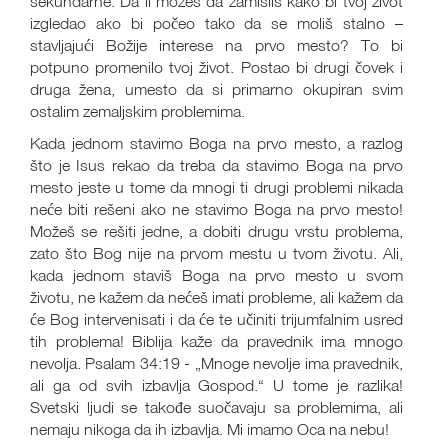
sekundarne. Da li možeš da zamisliš kako bi tvoj život
izgledao ako bi počeo tako da se moliš stalno –
stavljajući Božije interese na prvo mesto? To bi
potpuno promenilo tvoj život. Postao bi drugi čovek i
druga žena, umesto da si primarno okupiran svim
ostalim zemaljskim problemima.
Kada jednom stavimo Boga na prvo mesto, a razlog
što je Isus rekao da treba da stavimo Boga na prvo
mesto jeste u tome da mnogi ti drugi problemi nikada
neće biti rešeni ako ne stavimo Boga na prvo mesto!
Možeš se rešiti jedne, a dobiti drugu vrstu problema,
zato što Bog nije na prvom mestu u tvom životu. Ali,
kada jednom staviš Boga na prvo mesto u svom
životu, ne kažem da nećeš imati probleme, ali kažem da
će Bog intervenisati i da će te učiniti trijumfalnim usred
tih problema! Biblija kaže da pravednik ima mnogo
nevolja. Psalam 34:19 - „Mnoge nevolje ima pravednik,
ali ga od svih izbavlja Gospod.“ U tome je razlika!
Svetski ljudi se takođe suočavaju sa problemima, ali
nemaju nikoga da ih izbavlja. Mi imamo Oca na nebu!