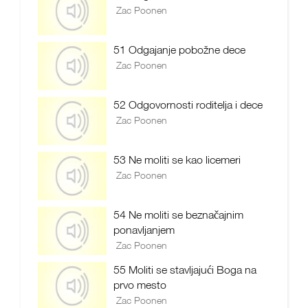
Zac Poonen
51 Odgajanje pobožne dece
Zac Poonen
52 Odgovornosti roditelja i dece
Zac Poonen
53 Ne moliti se kao licemeri
Zac Poonen
54 Ne moliti se beznačajnim
ponavljanjem
Zac Poonen
55 Moliti se stavljajući Boga na
prvo mesto
Zac Poonen