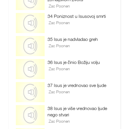
Zac Poonen
34 Poniznost u Isusovoj smrti
Zac Poonen
35 Isus je nadvladao greh
Zac Poonen
36 Isus je činio Božiju volju
Zac Poonen
37 Isus je vrednovao sve ljude
Zac Poonen
38 Isus je više vrednovao ljude
nego stvari
Zac Poonen