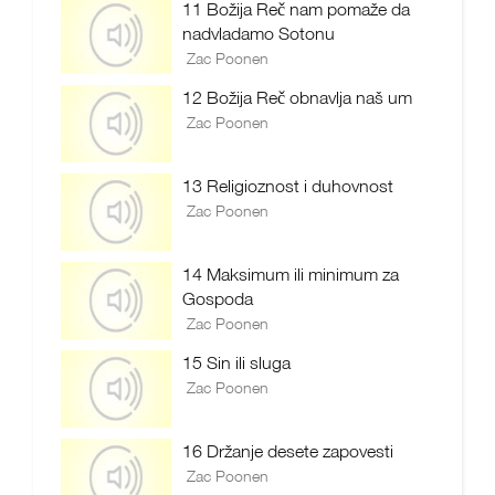
11 Božija Reč nam pomaže da
nadvladamo Sotonu
Zac Poonen
12 Božija Reč obnavlja naš um
Zac Poonen
13 Religioznost i duhovnost
Zac Poonen
14 Maksimum ili minimum za
Gospoda
Zac Poonen
15 Sin ili sluga
Zac Poonen
16 Držanje desete zapovesti
Zac Poonen