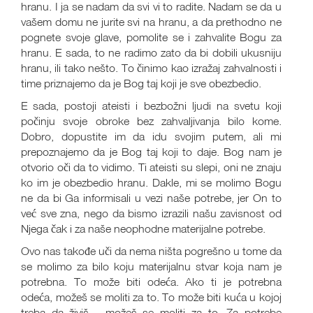
hranu. I ja se nadam da svi vi to radite. Nadam se da u
vašem domu ne jurite svi na hranu, a da prethodno ne
pognete svoje glave, pomolite se i zahvalite Bogu za
hranu. E sada, to ne radimo zato da bi dobili ukusniju
hranu, ili tako nešto. To činimo kao izražaj zahvalnosti i
time priznajemo da je Bog taj koji je sve obezbedio.
E sada, postoji ateisti i bezbožni ljudi na svetu koji
počinju svoje obroke bez zahvaljivanja bilo kome.
Dobro, dopustite im da idu svojim putem, ali mi
prepoznajemo da je Bog taj koji to daje. Bog nam je
otvorio oči da to vidimo. Ti ateisti su slepi, oni ne znaju
ko im je obezbedio hranu. Dakle, mi se molimo Bogu
ne da bi Ga informisali u vezi naše potrebe, jer On to
već sve zna, nego da bismo izrazili našu zavisnost od
Njega čak i za naše neophodne materijalne potrebe.
Ovo nas takođe uči da nema ništa pogrešno u tome da
se molimo za bilo koju materijalnu stvar koja nam je
potrebna. To može biti odeća. Ako ti je potrebna
odeća, možeš se moliti za to. To može biti kuća u kojoj
treba da živiš - možeš se moliti za to. Za potrebe