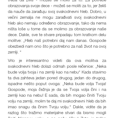
obrazovanja svoje dece - možeš se moliti za to, jer želiš
da nauče da zarađuju svoj svakodnevni hleb. Dobro, u
većini zemalja ne mogu zarađivati svoj svakodnevni
hleb ako nemaju određeno obrazovanje, tako da nema
ništa loše u tome da se molimo za obrazovanje naše
dece. Dakle, sve te stvare pripadaju tom kratkom delu
molitve: „Hleb naš potrebni daj nam danas. Gospode
obezbedi nam ono što je potrebno za naš život na ovoj
zemlji. “
Vrlo je interesantno videti da ova molitva za
svakodnevni hleb dolazi odmah posle rečenice: „Neka
bude volja tvoja i na zemlji kao na nebu“ Kada stavimo
ta dva zahteva jedan pored drugog, jedan do drugog,
ispadne nešto poput ovoga: „Neka bude volja Tvoja!
Gospode, moja čežnja je da se Tvoja volja čini i na
zemlji kao na nebu! E sada, da bih mogao činiti Tvoju
volju na zemlji, molim te daj mi svakodnevni hleb da bih
imao snagu da činim Tvoju volju.“ Dakle, vidite da je
razlog što tražimo materijalne stvari da bismo mogli