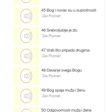
45 Bog i novac su u suprotnosti
Zac Poonen
46 Srebroljublje je zlo
Zac Poonen
47 Vrati što pripada drugima
Zac Poonen
48 Davanje svega Bogu
Zac Poonen
49 Bog spaja muža i ženu
Zac Poonen
50 Odgovornosti muža i žene