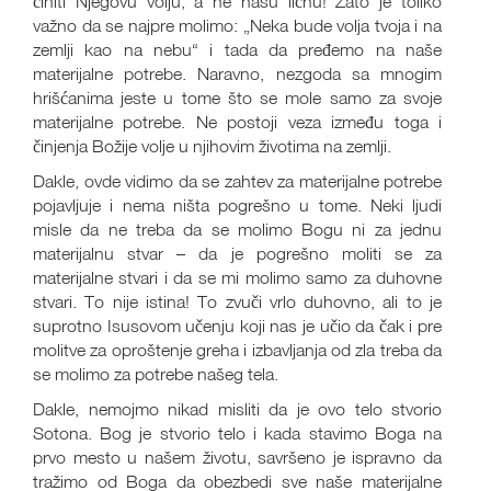
činiti Njegovu volju, a ne našu ličnu! Zato je toliko
važno da se najpre molimo: „Neka bude volja tvoja i na
zemlji kao na nebu“ i tada da pređemo na naše
materijalne potrebe. Naravno, nezgoda sa mnogim
hrišćanima jeste u tome što se mole samo za svoje
materijalne potrebe. Ne postoji veza između toga i
činjenja Božije volje u njihovim životima na zemlji.
Dakle, ovde vidimo da se zahtev za materijalne potrebe
pojavljuje i nema ništa pogrešno u tome. Neki ljudi
misle da ne treba da se molimo Bogu ni za jednu
materijalnu stvar – da je pogrešno moliti se za
materijalne stvari i da se mi molimo samo za duhovne
stvari. To nije istina! To zvuči vrlo duhovno, ali to je
suprotno Isusovom učenju koji nas je učio da čak i pre
molitve za oproštenje greha i izbavljanja od zla treba da
se molimo za potrebe našeg tela.
Dakle, nemojmo nikad misliti da je ovo telo stvorio
Sotona. Bog je stvorio telo i kada stavimo Boga na
prvo mesto u našem životu, savršeno je ispravno da
tražimo od Boga da obezbedi sve naše materijalne