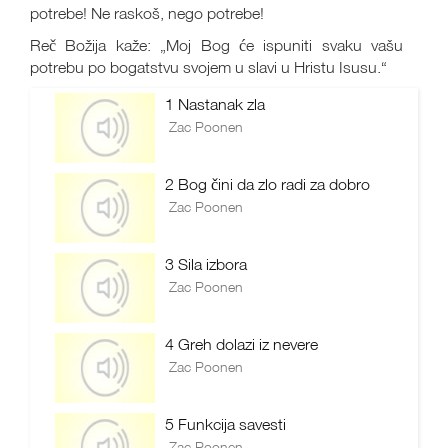
potrebe! Ne raskoš, nego potrebe!
Reč Božija kaže: „Moj Bog će ispuniti svaku vašu
potrebu po bogatstvu svojem u slavi u Hristu Isusu.“
1 Nastanak zla
Zac Poonen
2 Bog čini da zlo radi za dobro
Zac Poonen
3 Sila izbora
Zac Poonen
4 Greh dolazi iz nevere
Zac Poonen
5 Funkcija savesti
Zac Poonen