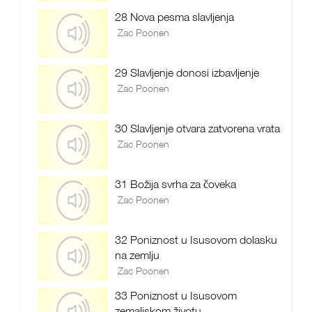
28 Nova pesma slavljenja
Zac Poonen
29 Slavljenje donosi izbavljenje
Zac Poonen
30 Slavljenje otvara zatvorena vrata
Zac Poonen
31 Božija svrha za čoveka
Zac Poonen
32 Poniznost u Isusovom dolasku
na zemlju
Zac Poonen
33 Poniznost u Isusovom
zemaljskom životu