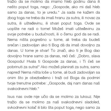
tražio da se molimo da imamo hleb godinu dana ili
nešto poput toga, nego: „Gospode, ako mi daš hleb
samo za danas, to je uredu.“ Ja sada ne kažem da
zbog toga ne treba da imaš hranu za sutra, ili novac za
sutra, ili ušteđevinu, ili stvari poput toga. Ovde se
uopšte ne radi o tome! Možeš imati ušteđevinu za
svoje potrebe u budućnosti, ili o čemu god da se radi.
Nema ništa pogrešno u tome, ali treba da budeš
srećan i zadovoljan ako ti Bog dâ da imaš dovoljno za
danas. U tome je stvar! To znači, ako ti je Bog dao
dovoljno hrane samo za danas, reći ćeš: „Dobro, slava
Gospodu! Hvala ti Gospode za danas, i Ti ćeš se
pobrinuti za sutra!“ Ako možeš planirati za sutra, samo
napred! Nema ništa loše u tome, ali budi zadovoljan sa
onim što je obezbeđeno i traži od Boga da podmiri
tvoje trenutne potrebe: „Gospode, daj nam danas naš
svakodnevni hleb.“
Isus nas ovde nije učio da se molimo za luksuz. Nije
tražio da se molimo za naš svakodnevni sladoled,
svkodnevni kolač ili bilo šta poput toga, nego samo za