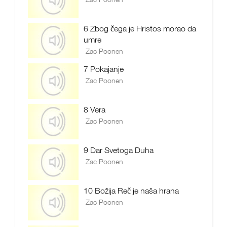
6 Zbog čega je Hristos morao da
umre
Zac Poonen
7 Pokajanje
Zac Poonen
8 Vera
Zac Poonen
9 Dar Svetoga Duha
Zac Poonen
10 Božija Reč je naša hrana
Zac Poonen