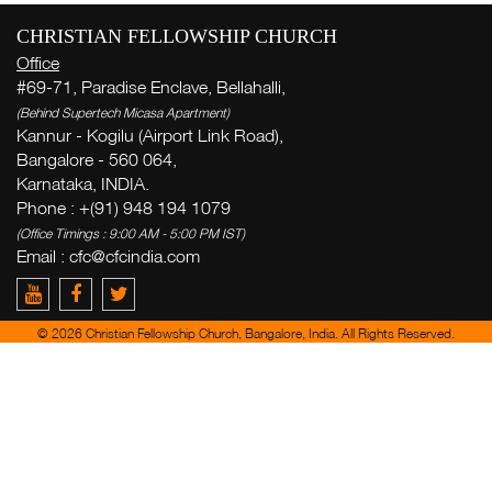
CHRISTIAN FELLOWSHIP CHURCH
Office
#69-71, Paradise Enclave, Bellahalli,
(Behind Supertech Micasa Apartment)
Kannur - Kogilu (Airport Link Road),
Bangalore - 560 064,
Karnataka, INDIA.
Phone : +(91) 948 194 1079
(Office Timings : 9:00 AM - 5:00 PM IST)
Email :
cfc@cfcindia.com
© 2026 Christian Fellowship Church, Bangalore, India. All Rights Reserved.