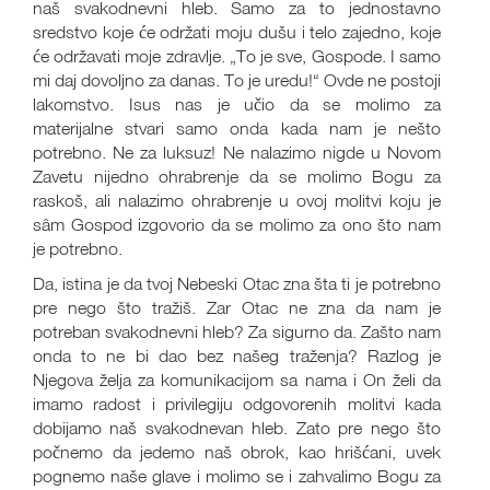
naš svakodnevni hleb. Samo za to jednostavno
sredstvo koje će održati moju dušu i telo zajedno, koje
će održavati moje zdravlje. „To je sve, Gospode. I samo
mi daj dovoljno za danas. To je uredu!“ Ovde ne postoji
lakomstvo. Isus nas je učio da se molimo za
materijalne stvari samo onda kada nam je nešto
potrebno. Ne za luksuz! Ne nalazimo nigde u Novom
Zavetu nijedno ohrabrenje da se molimo Bogu za
raskoš, ali nalazimo ohrabrenje u ovoj molitvi koju je
sâm Gospod izgovorio da se molimo za ono što nam
je potrebno.
Da, istina je da tvoj Nebeski Otac zna šta ti je potrebno
pre nego što tražiš. Zar Otac ne zna da nam je
potreban svakodnevni hleb? Za sigurno da. Zašto nam
onda to ne bi dao bez našeg traženja? Razlog je
Njegova želja za komunikacijom sa nama i On želi da
imamo radost i privilegiju odgovorenih molitvi kada
dobijamo naš svakodnevan hleb. Zato pre nego što
počnemo da jedemo naš obrok, kao hrišćani, uvek
pognemo naše glave i molimo se i zahvalimo Bogu za