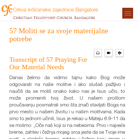
Crkva kršćanske zajednice Bangalore
Togg
Christian Fellowship Church, Bangalore
navigat
57 Moliti se za svoje materijalne
potrebe
Transcript of 57 Praying For
Our Material Needs
Danas želimo da vidimo tajnu kako Bog može
odgovarati na naše molitve i ako slušaš pažljivo i
naučiš da se moliš onako kako nas je Isus učio, to
može promeniti tvoj život. U našem prošlom
proučavanju posmatrali smo šta znači stavljati Boga na
prvo mesto u našem životu i u našim molitvama. Kada
smo to jednom učinili, Isus je rekao u Mateju 6:9-11 da
se molimo: „Oče naš koji si na nebesima. Prvo i najveće
breme, zahtev i čežnja mojeg srca jeste da se Tvoje ime
sveti, a sledeće breme, zahtev i čežnja koju imam u