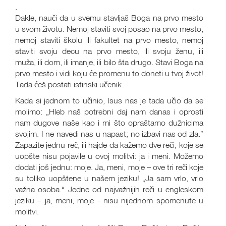
.
Dakle, nauči da u svemu stavljaš Boga na prvo mesto
u svom životu. Nemoj staviti svoj posao na prvo mesto,
nemoj staviti školu ili fakultet na prvo mesto, nemoj
staviti svoju decu na prvo mesto, ili svoju ženu, ili
muža, ili dom, ili imanje, ili bilo šta drugo. Stavi Boga na
prvo mesto i vidi koju će promenu to doneti u tvoj život!
Tada ćeš postati istinski učenik.
Kada si jednom to učinio, Isus nas je tada učio da se
molimo: „Hleb naš potrebni daj nam danas i oprosti
nam dugove naše kao i mi što opraštamo dužnicima
svojim. I ne navedi nas u napast; no izbavi nas od zla.“
Zapazite jednu reč, ili hajde da kažemo dve reči, koje se
uopšte nisu pojavile u ovoj molitvi: ja i meni. Možemo
dodati još jednu: moje. Ja, meni, moje – ove tri reči koje
su toliko uopštene u našem jeziku! „Ja sam vrlo, vrlo
važna osoba.“ Jedne od najvažnijih reči u engleskom
jeziku – ja, meni, moje - nisu nijednom spomenute u
molitvi.