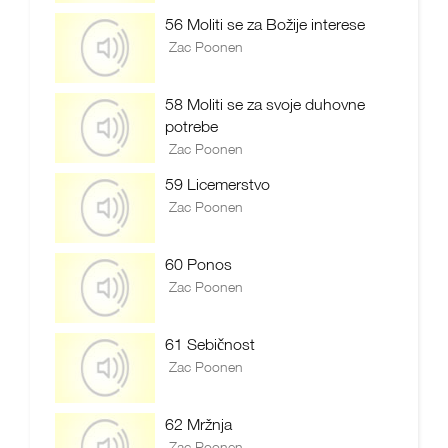
56 Moliti se za Božije interese
Zac Poonen
58 Moliti se za svoje duhovne
potrebe
Zac Poonen
59 Licemerstvo
Zac Poonen
60 Ponos
Zac Poonen
61 Sebičnost
Zac Poonen
62 Mržnja
Zac Poonen