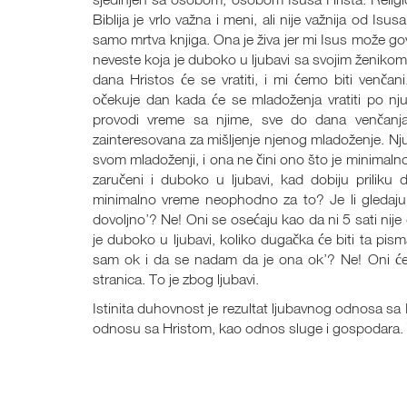
Biblija je vrlo važna i meni, ali nije važnija od Is
samo mrtva knjiga. Ona je živa jer mi Isus može gov
neveste koja je duboko u ljubavi sa svojim ženikom
dana Hristos će se vratiti, i mi ćemo biti venčani
očekuje dan kada će se mladoženja vratiti po nju,
provodi vreme sa njime, sve do dana venčanj
zainteresovana za mišljenje njenog mladoženje. Nju 
svom mladoženji, i ona ne čini ono što je minima
zaručeni i duboko u ljubavi, kad dobiju priliku 
minimalno vreme neophodno za to? Je li gledaju 
dovoljno’? Ne! Oni se osećaju kao da ni 5 sati nij
je duboko u ljubavi, koliko dugačka će biti ta pism
sam ok i da se nadam da je ona ok’? Ne! Oni će 
stranica. To je zbog ljubavi.
Istinita duhovnost je rezultat ljubavnog odnosa sa 
odnosu sa Hristom, kao odnos sluge i gospodara