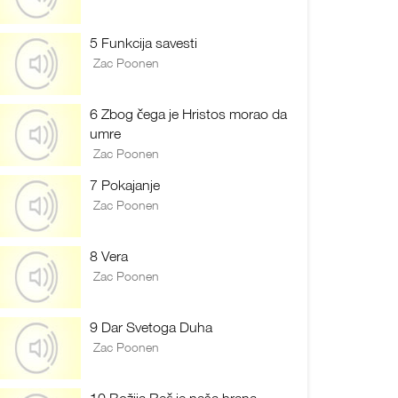
5 Funkcija savesti
Zac Poonen
6 Zbog čega je Hristos morao da
umre
Zac Poonen
7 Pokajanje
Zac Poonen
8 Vera
Zac Poonen
9 Dar Svetoga Duha
Zac Poonen