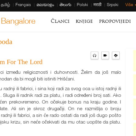
தமிழ்
Français
മലയാളം
తెలుగు
Polski
मराठी
Srpski
Više
 Bangalore
Članci
knjige
propovijedi
poda
m For The Lord
lici između religioznosti i duhovnosti. Želim da još malo
odan da bi mogli biti istiniti Hrišćani.
adnji ili fabrici, i sina koji radi za svog oca u istoj radnji ili
. Sluga ili radnik radi za platu, i radi određeni broj sati. Ako
aćen prekovremeno. On očekuje bonus na kraju godine. I
ate. Ali sin je skroz drugačiji. On ne razmišlja o broju
dnji ili fabrici, a sin će rado ostati da radi još dugo pošto
nsijsku krizu, sin neće očekivati da mu otac uopšte da platu.