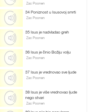
Zac Poonen
34 Poniznost u Isusovoj smrti
Zac Poonen
35 Isus je nadvladao greh
Zac Poonen
36 Isus je činio Božiju volju
Zac Poonen
37 Isus je vrednovao sve ljude
Zac Poonen
38 Isus je više vrednovao ljude
nego stvari
Zac Poonen