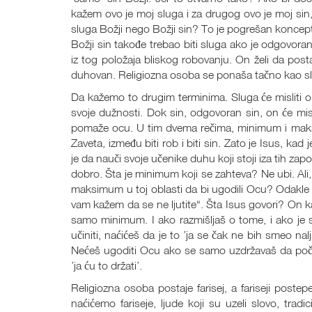
kažem ovo je moj sluga i za drugog ovo je moj sin, z
sluga Božji nego Božji sin? To je pogrešan koncept
Božji sin takođe trebao biti sluga ako je odgovora
iz tog položaja bliskog robovanju. On želi da postan
duhovan. Religiozna osoba se ponaša tačno kao sl
Da kažemo to drugim terminima. Sluga će misliti o
svoje dužnosti. Dok sin, odgovoran sin, on će mis
pomaže ocu. U tim dvema rečima, minimum i maks
Zaveta, između biti rob i biti sin. Zato je Isus, k
je da nauči svoje učenike duhu koji stoji iza tih zap
dobro. Šta je minimum koji se zahteva? Ne ubi. Ali,
maksimum u toj oblasti da bi ugodili Ocu? Odakle ub
vam kažem da se ne ljutite“. Šta Isus govori? On ka
samo minimum. I ako razmišljaš o tome, i ako je 
učiniti, naćićeš da je to ’ja se čak ne bih smeo nal
Nećeš ugoditi Ocu ako se samo uzdržavaš da počini
’ja ću to držati’.
Religiozna osoba postaje farisej, a fariseji poste
naćićemo fariseje, ljude koji su uzeli slovo, tradic