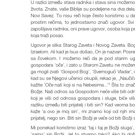
U razlici između stava radnika i stava sina možemo
života. Znate, vaše Biblije su podeljene na dva dela,
Novi Savez. To nisu reči koje često koristimo u dan
prostim rečima, to jednostavno znači ugovor. Svi
zapošljava radnika, oni prave ugovor, osoba koja pr
koja traži posao.
Ugovor je slika Starog Zaveta i Novog Zaveta. B
Izraelom. Ali kad je Isus došao, On je nazvan Posr
sa čovekom. I možemo reći da je pod starim ug
gospodara ’oče’, i zato u Starom Zavetu ne možemo
ga mogli zvati ’Gospod Bog’, ’Svemogući Vladar’, i s
kad su se Njegovi učenici okupili, rekao je, „Nauč
kažite ’Oče naš koji si na Nebesima...’“ Šta to zn
Božje. Naš odnos sa Gospodom neće više biti odnos
koji je viši od odnosa gospodara i sluge, biće više 
razliku između biti prijatelj i biti sin? Kad veoma 
kaže ’a ovo je moj sin’, mi znamo koji od njih i
prijatelj, nego sin. Biti sin Božji je veće od biti Božji 
Mi ponekad koristimo izraz ’taj i taj je Božji sluga
’samo’ sin Božji. Jel to stvarno tako? Ako bi do