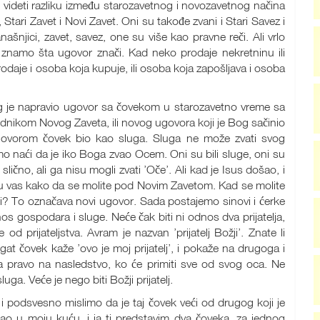
 videti razliku između starozavetnog i novozavetnog načina
 Stari Zavet i Novi Zavet. Oni su takođe zvani i Stari Savez i
ašnjici, zavet, savez, one su više kao pravne reči. Ali vrlo
 znamo šta ugovor znači. Kad neko prodaje nekretninu ili
odaje i osoba koja kupuje, ili osoba koja zapošljava i osoba
og je napravio ugovor sa čovekom u starozavetno vreme sa
ednikom Novog Zaveta, ili novog ugovora koji je Bog sačinio
ovorom čovek bio kao sluga. Sluga ne može zvati svog
 naći da je iko Boga zvao Ocem. Oni su bili sluge, oni su
lično, ali ga nisu mogli zvati ’Oče’. Ali kad je Isus došao, i
iću vas kako da se molite pod Novim Zavetom. Kad se molite
ači? To označava novi ugovor. Sada postajemo sinovi i ćerke
 gospodara i sluge. Neće čak biti ni odnos dva prijatelja,
od prijateljstva. Avram je nazvan ’prijatelj Božji’. Znate li
bogat čovek kaže ’ovo je moj prijatelj’, i pokaže na drugoga i
ma pravo na nasledstvo, ko će primiti sve od svog oca. Ne
sluga. Veće je nego biti Božji prijatelj.
’, i podsvesno mislimo da je taj čovek veći od drugog koji je
šao u moju kuću, i ja ti predstavim dva čoveka, za jednog