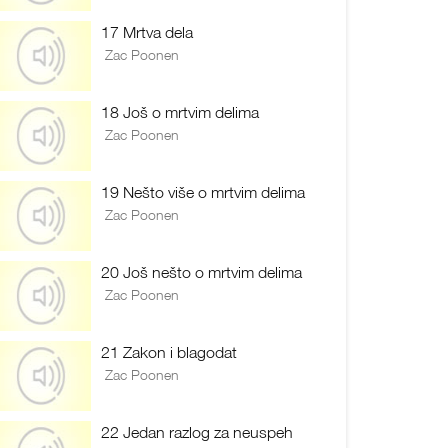
17 Mrtva dela
Zac Poonen
18 Još o mrtvim delima
Zac Poonen
19 Nešto više o mrtvim delima
Zac Poonen
20 Još nešto o mrtvim delima
Zac Poonen
21 Zakon i blagodat
Zac Poonen
22 Jedan razlog za neuspeh