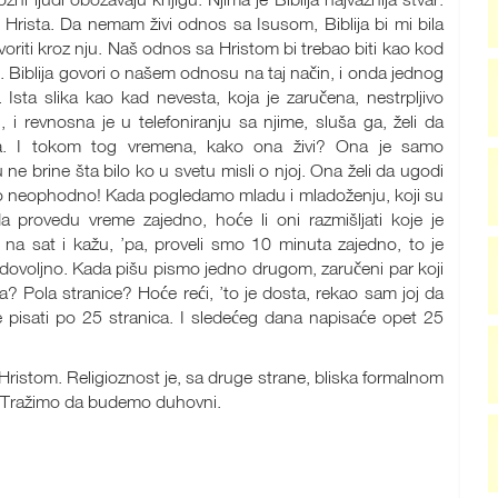
usa Hrista. Da nemam živi odnos sa Isusom, Biblija bi mi bila
oriti kroz nju. Naš odnos sa Hristom bi trebao biti kao kod
. Biblija govori o našem odnosu na taj način, i onda jednog
. Ista slika kao kad nevesta, koja je zaručena, nestrpljivo
 i revnosna je u telefoniranju sa njime, sluša ga, želi da
a. I tokom tog vremena, kako ona živi? Ona je samo
ne brine šta bilo ko u svetu misli o njoj. Ona želi da ugodi
lno neophodno! Kada pogledamo mladu i mladoženju, koji su
da provedu vreme zajedno, hoće li oni razmišljati koje je
na sat i kažu, ’pa, proveli smo 10 minuta zajedno, to je
e dovoljno. Kada pišu pismo jedno drugom, zaručeni par koji
a? Pola stranice? Hoće reći, ’to je dosta, rekao sam joj da
pisati po 25 stranica. I sledećeg dana napisaće opet 25
Hristom. Religioznost je, sa druge strane, bliska formalnom
. Tražimo da budemo duhovni.