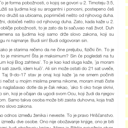
 To je forma pobožnosti, o kojoj se govori u 2. Timoteju 3:5,
žiš sa ljudima koji su arogantni i ponosni, postepeno ćeš
tno družiš sa ubicama, poprimićeš nešto od njihovog duha.
pobožni, dobićeš nešto od njihovog duha. Zato, kada kaže u 2.
obličje pobožnosti, to je zato da bi sačuvao naš život. Duh
vremena sa ljudima koji samo drže slovo zakona, koji su
ogu ni najmanje. Budi sin! Budi odgovoran sin.
kako je starima rečeno da ne čine preljubu, fizički čin. To je
, to je minimum! Šta je maksimum? Sin će pogledati na tu
minimum koji Bog zahteva’. To je kao kad sluga kaže, ’ja moram
ti završi, idem kući’. Ali sin može ostati do 21 sat uveče,
i. Taj 9-do-17 stav je onaj koji kaže ’ja ne smem počiniti
 biti nečist u mojim mislima prema nikome, moram imati čiste
naglašavao dotle da je čak rekao, ’ako ti oko tvoje skrivi,
 sin, koji je očajan da ugodi svom Ocu, koji žudi da njegov
om. Samo takva osoba može biti zaista duhovna, koja traži
amo slovo zakona.
o odnos između ženika i neveste. To je pravo Hrišćanstvo.
os između dve osobe. Ono nije obožavanje knjige, ono je biti
i ljudi obožavaju knjigu. Njima je Biblija najvažnija stvar.