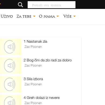
Pretraži ovu
stranicu
Uživo
Za tebe
O nama
Više
1 Nastanak zla
Zac Poonen
2 Bog čini da zlo radi za dobro
Zac Poonen
3 Sila izbora
Zac Poonen
4 Greh dolazi iz nevere
Zac Poonen