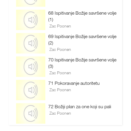
68 Ispitivanje Božije savršene volje
(1)
Zac Poonen
69 Ispitivanje Božije savršene volje
(2)
Zac Poonen
70 Ispitivanje Božije savršene volje
(3)
Zac Poonen
71 Pokoravanje autoritetu
Zac Poonen
72 Božiji plan za one koji su pali
Zac Poonen