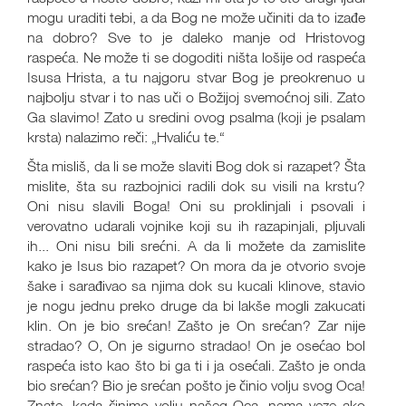
mogu uraditi tebi, a da Bog ne može učiniti da to izađe
na dobro? Sve to je daleko manje od Hristovog
raspeća. Ne može ti se dogoditi ništa lošije od raspeća
Isusa Hrista, a tu najgoru stvar Bog je preokrenuo u
najbolju stvar i to nas uči o Božijoj svemoćnoj sili. Zato
Ga slavimo! Zato u sredini ovog psalma (koji je psalam
krsta) nalazimo reči: „Hvaliću te.“
Šta misliš, da li se može slaviti Bog dok si razapet? Šta
mislite, šta su razbojnici radili dok su visili na krstu?
Oni nisu slavili Boga! Oni su proklinjali i psovali i
verovatno udarali vojnike koji su ih razapinjali, pljuvali
ih... Oni nisu bili srećni. A da li možete da zamislite
kako je Isus bio razapet? On mora da je otvorio svoje
šake i sarađivao sa njima dok su kucali klinove, stavio
je nogu jednu preko druge da bi lakše mogli zakucati
klin. On je bio srećan! Zašto je On srećan? Zar nije
stradao? O, On je sigurno stradao! On je osećao bol
raspeća isto kao što bi ga ti i ja osećali. Zašto je onda
bio srećan? Bio je srećan pošto je činio volju svog Oca!
Znate, kada činimo volju našeg Oca, nema veze ako