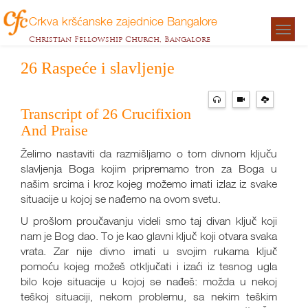
Crkva kršćanske zajednice Bangalore
Togg
Christian Fellowship Church, Bangalore
navigat
26 Raspeće i slavljenje
Transcript of 26 Crucifixion
And Praise
Želimo nastaviti da razmišljamo o tom divnom ključu
slavljenja Boga kojim pripremamo tron za Boga u
našim srcima i kroz kojeg možemo imati izlaz iz svake
situacije u kojoj se nađemo na ovom svetu.
U prošlom proučavanju videli smo taj divan ključ koji
nam je Bog dao. To je kao glavni ključ koji otvara svaka
vrata. Zar nije divno imati u svojim rukama ključ
pomoću kojeg možeš otključati i izaći iz tesnog ugla
bilo koje situacije u kojoj se nađeš: možda u nekoj
teškoj situaciji, nekom problemu, sa nekim teškim