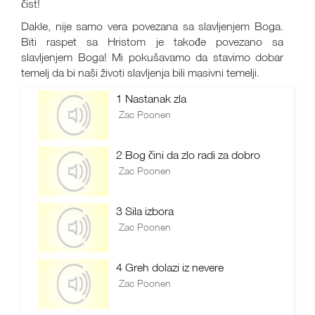
čist!
Dakle, nije samo vera povezana sa slavljenjem Boga.
Biti raspet sa Hristom je takođe povezano sa
slavljenjem Boga! Mi pokušavamo da stavimo dobar
temelj da bi naši životi slavljenja bili masivni temelji.
1 Nastanak zla
Zac Poonen
2 Bog čini da zlo radi za dobro
Zac Poonen
3 Sila izbora
Zac Poonen
4 Greh dolazi iz nevere
Zac Poonen