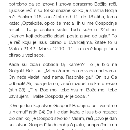
potrebno da se iznova i iznova obraćamo Božijoj reči.
Ljudske reči nisu toliko snažne koliko je snažna Božija
reč. Psalam 118, ako čitate od 11. do 18.stiha, tamo
kaže: „Optekoše, opkoliše me; ali ih u ime Gospodnje
razbih.“ To je psalam krsta. Tada kaže u 22.stihu:
„Kamen koji odbaciše zidari, posta glava od ugla.“ To
je reč koju je Isus citirao u Evanđeljima, čitate to u
Mateju 21:42 i Marku 12:10 i 11. To je reč koju je Isus
citirao u vezi sebe.
Kada su zidari odbacili taj kamen? To je bilo na
Golgoti! Rekli su: „Mi ne želimo da on vlada nad nama.
On neće vladati nad nama. Raspnite ga!“ Oni su Ga
odbacili! Ali, Isus je tamo, viseći razapet na krstu rekao
(stih 28): „Ti si Bog moj, tebe hvalim, Bože moj, tebe
uzvišujem. Hvalite Gospoda jer je dobar.“
„Ovo je dan koji stvori Gospod! Radujmo se i veselimo
u njemu!“ (stih 24) Da li je dan kada je Isus bio razapet
bio dan koji je Gospod stvorio? Mislim, reći „Ovo je dan
koji stvori Gospod“ kada dobiješ platu, unapređenje na