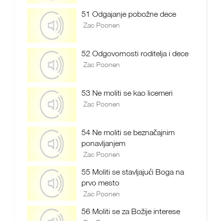
51 Odgajanje pobožne dece
Zac Poonen
52 Odgovornosti roditelja i dece
Zac Poonen
53 Ne moliti se kao licemeri
Zac Poonen
54 Ne moliti se beznačajnim
ponavljanjem
Zac Poonen
55 Moliti se stavljajući Boga na
prvo mesto
Zac Poonen
56 Moliti se za Božije interese