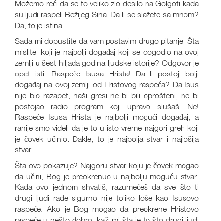
Možemo reći da se to veliko zlo desilo na Golgoti kada
su ljudi raspeli Božijeg Sina. Da li se slažete sa mnom?
Da, to je istina.
Sada mi dopustite da vam postavim drugo pitanje. Šta
mislite, koji je najbolji događaj koji se dogodio na ovoj
zemlji u šest hiljada godina ljudske istorije? Odgovor je
opet isti. Raspeće Isusa Hrista! Da li postoji bolji
događaj na ovoj zemlji od Hristovog raspeća? Da Isus
nije bio razapet, naši gresi ne bi bili oprošteni, ne bi
postojao radio program koji upravo slušaš. Ne!
Raspeće Isusa Hrista je najbolji mogući događaj, a
ranije smo videli da je to u isto vreme najgori greh koji
je čovek učinio. Dakle, to je najbolja stvar i najlošija
stvar.
Šta ovo pokazuje? Najgoru stvar koju je čovek mogao
da učini, Bog je preokrenuo u najbolju moguću stvar.
Kada ovo jednom shvatiš, razumećeš da sve što ti
drugi ljudi rade sigurno nije toliko loše kao Isusovo
raspeće. Ako je Bog mogao da preokrene Hristovo
raspeće u nešto dobro, kaži mi šta je to što drugi ljudi