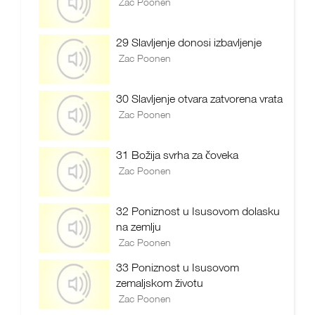
Zac Poonen
29 Slavljenje donosi izbavljenje
Zac Poonen
30 Slavljenje otvara zatvorena vrata
Zac Poonen
31 Božija svrha za čoveka
Zac Poonen
32 Poniznost u Isusovom dolasku
na zemlju
Zac Poonen
33 Poniznost u Isusovom
zemaljskom životu
Zac Poonen