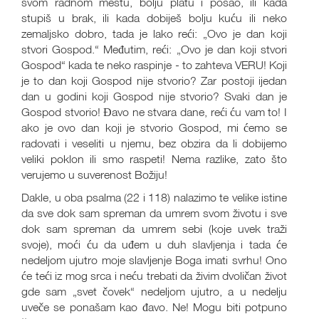
svom radnom mestu, bolju platu i posao, ili kada
stupiš u brak, ili kada dobiješ bolju kuću ili neko
zemaljsko dobro, tada je lako reći: „Ovo je dan koji
stvori Gospod.“ Međutim, reći: „Ovo je dan koji stvori
Gospod“ kada te neko raspinje - to zahteva VERU! Koji
je to dan koji Gospod nije stvorio? Zar postoji ijedan
dan u godini koji Gospod nije stvorio? Svaki dan je
Gospod stvorio! Đavo ne stvara dane, reći ću vam to! I
ako je ovo dan koji je stvorio Gospod, mi ćemo se
radovati i veseliti u njemu, bez obzira da li dobijemo
veliki poklon ili smo raspeti! Nema razlike, zato što
verujemo u suverenost Božiju!
Dakle, u oba psalma (22 i 118) nalazimo te velike istine
da sve dok sam spreman da umrem svom životu i sve
dok sam spreman da umrem sebi (koje uvek traži
svoje), moći ću da uđem u duh slavljenja i tada će
nedeljom ujutro moje slavljenje Boga imati svrhu! Ono
će teći iz mog srca i neću trebati da živim dvoličan život
gde sam „svet čovek“ nedeljom ujutro, a u nedelju
uveče se ponašam kao đavo. Ne! Mogu biti potpuno