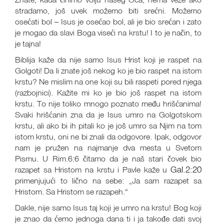
stradamo, još uvek možemo biti srećni. Možemo
osećati bol – Isus je osećao bol, ali je bio srećan i zato
je mogao da slavi Boga viseći na krstu! I to je način, to
je tajna!
Biblija kaže da nije samo Isus Hrist koji je raspet na
Golgoti! Da li znate još nekog ko je bio raspet na istom
krstu? Ne mislim na one koji su bili raspeti pored njega
(razbojnici). Kažite mi ko je bio još raspet na istom
krstu. To nije toliko mnogo poznato među hrišćanima!
Svaki hrišćanin zna da je Isus umro na Golgotskom
krstu, ali ako bi ih pitali ko je još umro sa Njim na tom
istom krstu, oni ne bi znali da odgovore. Ipak, odgovor
nam je pružen na najmanje dva mesta u Svetom
Pismu. U Rim.6:6 čitamo da je naš stari čovek bio
Gal.2:20
razapet sa Hristom na krstu i Pavle kaže u
primenjujući to lično na sebe: „Ja sam razapet sa
Hristom. Sa Hristom se razapeh.“
Dakle, nije samo Isus taj koji je umro na krstu! Bog koji
je znao da ćemo jednoga dana ti i ja takođe dati svoj