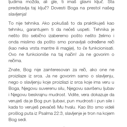
ljudima možda, ali gle, ti imaš glavni ključ. Šta
predstavlja taj ključ? Dovesti Boga na prestol našeg
slavljenja!
To nije tehnika. Ako pokušaš to da praktikuješ kao
tehniku, garantujem ti da nećeš uspeti. Tehnika je
nešto što sebično izaberemo pošto nešto želimo i
onda mislimo da pošto smo ponavljali određene reči
(kao neka vrsta mantre ili magije), to će funkcionisati.
Ovo ne funkcioniše na taj način! Ja ne govorim o
rečima.
Znate, Bog nije zainteresovan za reči, ako one ne
proizilaze iz srca. Ja ne govorim samo o slavljenju,
nego o slavljenju koje proizilazi iz srca koje ima veru u
Boga, Njegovu suverenu silu, Njegovu savršenu ljubav
i Njegovu beskrajnu mudrost. Vidite, vera dokazuje da
veruješ da je Bog pun ljubavi, pun mudrosti i pun sile i
kada to veruješ pevaćeš Mu hvalu. Kao što smo videli
prošlog puta iz Psalma 22:3, slavljenje je tron na kojem
Bog sedi.