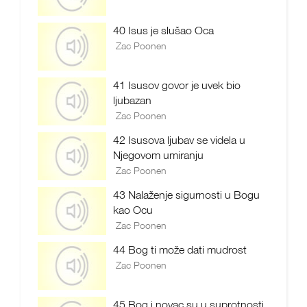
40 Isus je slušao Oca
Zac Poonen
41 Isusov govor je uvek bio
ljubazan
Zac Poonen
42 Isusova ljubav se videla u
Njegovom umiranju
Zac Poonen
43 Nalaženje sigurnosti u Bogu
kao Ocu
Zac Poonen
44 Bog ti može dati mudrost
Zac Poonen
45 Bog i novac su u suprotnosti