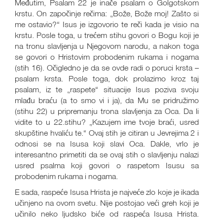
Međutim, Psalam 22 je inače psalam o Golgotskom
krstu. On započinje rečima: „Bože, Bože moj! Zašto si
me ostavio?“ Isus je izgovorio te reči kada je visio na
krstu. Posle toga, u trećem stihu govori o Bogu koji je
na tronu slavljenja u Njegovom narodu, a nakon toga
se govori o Hristovim probodenim rukama i nogama
(stih 16). Očigledno je da se ovde radi o poruci krsta –
psalam krsta. Posle toga, dok prolazimo kroz taj
psalam, iz te „raspete“ situacije Isus poziva svoju
mlađu braću (a to smo vi i ja), da Mu se pridružimo
(stihu 22) u pripremanju trona slavljenja za Oca. Da li
vidite to u 22.stihu? „Kazujem ime tvoje braći, usred
skupštine hvaliću te.“ Ovaj stih je citiran u Jevrejima 2 i
odnosi se na Isusa koji slavi Oca. Dakle, vrlo je
interesantno primetiti da se ovaj stih o slavljenju nalazi
usred psalma koji govori o raspetom Isusu sa
probodenim rukama i nogama.
E sada, raspeće Isusa Hrista je najveće zlo koje je ikada
učinjeno na ovom svetu. Nije postojao veći greh koji je
učinilo neko ljudsko biće od raspeća Isusa Hrista.