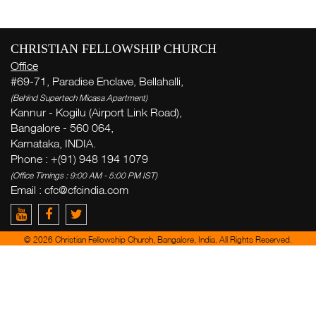
CHRISTIAN FELLOWSHIP CHURCH
Office
#69-71, Paradise Enclave, Bellahalli,
(Behind Supertech Micasa Apartment)
Kannur - Kogilu (Airport Link Road),
Bangalore - 560 064,
Karnataka, INDIA.
Phone : +(91) 948 194 1079
(Office Timings : 9:00 AM - 5:00 PM IST)
Email :
cfc@cfcindia.com
© 2026 Christian Fellowship Church, Bangalore, India. All Rights Reserved.