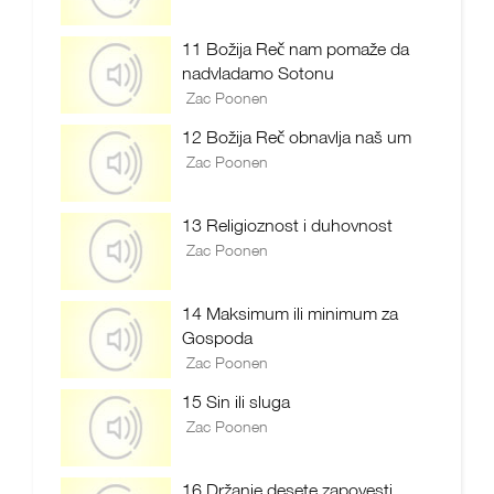
11 Božija Reč nam pomaže da
nadvladamo Sotonu
Zac Poonen
12 Božija Reč obnavlja naš um
Zac Poonen
13 Religioznost i duhovnost
Zac Poonen
14 Maksimum ili minimum za
Gospoda
Zac Poonen
15 Sin ili sluga
Zac Poonen
16 Držanje desete zapovesti