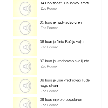
34 Poniznost u Isusovoj smrti
Zac Poonen
35 Isus je nadvladao greh
Zac Poonen
36 Isus je činio Božiju volju
Zac Poonen
37 Isus je vrednovao sve ljude
Zac Poonen
38 Isus je više vrednovao ljude
nego stvari
Zac Poonen
39 Isus nije bio popularan
Zac Poonen