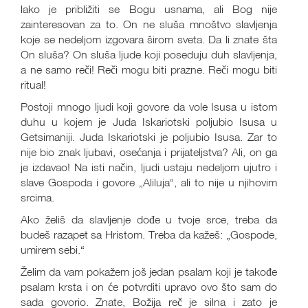
lako je približiti se Bogu usnama, ali Bog nije
zainteresovan za to. On ne sluša mnoštvo slavljenja
koje se nedeljom izgovara širom sveta. Da li znate šta
On sluša? On sluša ljude koji poseduju duh slavljenja,
a ne samo reči! Reči mogu biti prazne. Reči mogu biti
ritual!
Postoji mnogo ljudi koji govore da vole Isusa u istom
duhu u kojem je Juda Iskariotski poljubio Isusa u
Getsimaniji. Juda Iskariotski je poljubio Isusa. Zar to
nije bio znak ljubavi, osećanja i prijateljstva? Ali, on ga
je izdavao! Na isti način, ljudi ustaju nedeljom ujutro i
slave Gospoda i govore „Aliluja“, ali to nije u njihovim
srcima.
Ako želiš da slavljenje dođe u tvoje srce, treba da
budeš razapet sa Hristom. Treba da kažeš: „Gospode,
umirem sebi.“
Želim da vam pokažem još jedan psalam koji je takođe
psalam krsta i on će potvrditi upravo ovo što sam do
sada govorio. Znate, Božija reč je silna i zato je