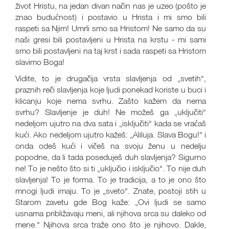
život Hristu, na jedan divan način nas je uzeo (pošto je
znao budućnost) i postavio u Hrista i mi smo bili
raspeti sa Njim! Umrli smo sa Hristom! Ne samo da su
naši gresi bili postavljeni u Hrista na krstu - mi sami
smo bili postavljeni na taj krst i sada raspeti sa Hristom
slavimo Boga!
Vidite, to je drugačija vrsta slavljenja od „svetih“,
praznih reči slavljenja koje ljudi ponekad koriste u buci i
klicanju koje nema svrhu. Zašto kažem da nema
svrhu? Slavljenje je duh! Ne možeš ga „uključiti“
nedeljom ujutro na dva sata i „isključiti“ kada se vraćaš
kući. Ako nedeljom ujutro kažeš: „Aliluja. Slava Bogu!“ i
onda odeš kući i vičeš na svoju ženu u nedelju
popodne, da li tada poseduješ duh slavljenja? Sigurno
ne! To je nešto što si ti „uključio i isključio“. To nije duh
slavljenja! To je forma. To je tradicija, a to je ono što
mnogi ljudi imaju. To je „sveto“. Znate, postoji stih u
Starom zavetu gde Bog kaže: „Ovi ljudi se samo
usnama približavaju meni, ali njihova srca su daleko od
mene.“ Njihova srca traže ono što je njihovo. Dakle,