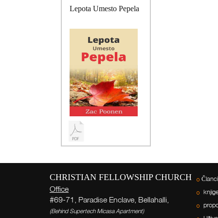
Lepota Umesto Pepela
CHRISTIAN FELLOWSHIP CHURCH
Članci
Office
knjig
#69-71, Paradise Enclave, Bellahalli,
propov
(Behind Supertech Micasa Apartment)