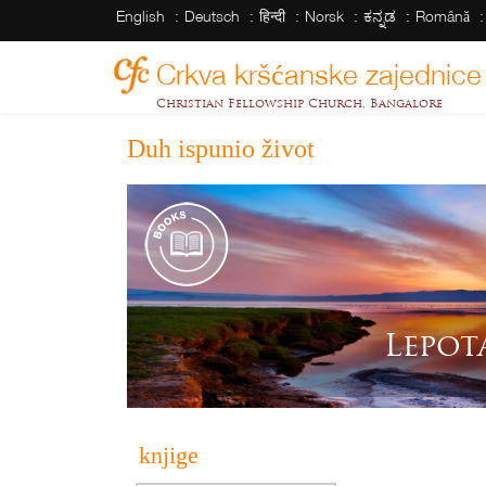
English
Deutsch
हिन्दी
Norsk
ಕನ್ನಡ
Română
Crkva kršćanske zajednice
Christian Fellowship Church, Bangalore
Duh ispunio život
Lepot
knjige