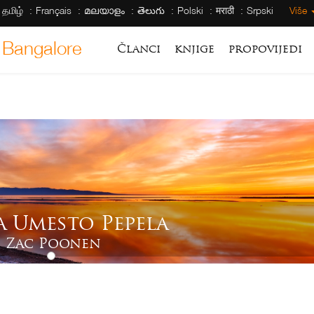
தமிழ்
Français
മലയാളം
తెలుగు
Polski
मराठी
Srpski
Više
 Bangalore
Članci
knjige
propovijedi
a Umesto Pepela
Zac Poonen