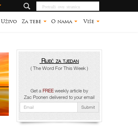
Pretraži ovu
stranicu
Uživo
Za tebe
O nama
Više
Riječ za tjedan
( The Word For This Week )
Get a
FREE
weekly article by
Zac Poonen delivered to your email
Submit