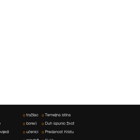
tražilac
Temeljna istina
e
boreći
Duh ispunio život
ijedi
učenici
Predanost Kristu