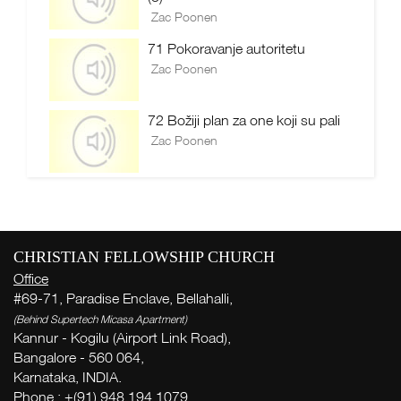
Zac Poonen
71 Pokoravanje autoritetu
Zac Poonen
72 Božiji plan za one koji su pali
Zac Poonen
CHRISTIAN FELLOWSHIP CHURCH
Office
#69-71, Paradise Enclave, Bellahalli,
(Behind Supertech Micasa Apartment)
Kannur - Kogilu (Airport Link Road),
Bangalore - 560 064,
Karnataka, INDIA.
Phone : +(91) 948 194 1079