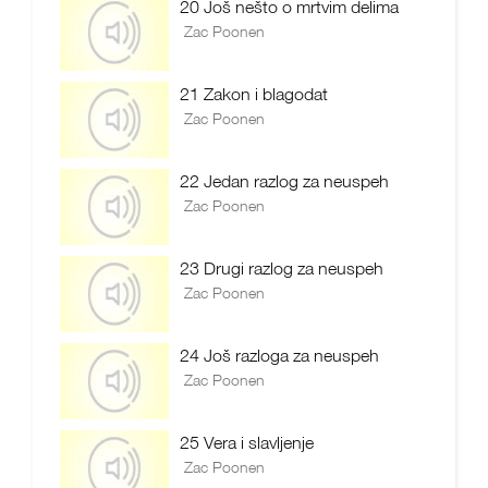
20 Još nešto o mrtvim delima
Zac Poonen
21 Zakon i blagodat
Zac Poonen
22 Jedan razlog za neuspeh
Zac Poonen
23 Drugi razlog za neuspeh
Zac Poonen
24 Još razloga za neuspeh
Zac Poonen
25 Vera i slavljenje
Zac Poonen