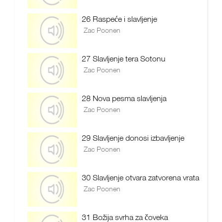
26 Raspeće i slavljenje
Zac Poonen
27 Slavljenje tera Sotonu
Zac Poonen
28 Nova pesma slavljenja
Zac Poonen
29 Slavljenje donosi izbavljenje
Zac Poonen
30 Slavljenje otvara zatvorena vrata
Zac Poonen
31 Božija svrha za čoveka