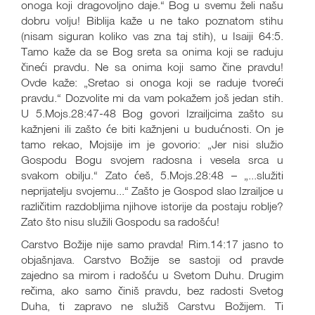
onoga koji dragovoljno daje.“ Bog u svemu želi našu
dobru volju! Biblija kaže u ne tako poznatom stihu
(nisam siguran koliko vas zna taj stih), u Isaiji 64:5.
Tamo kaže da se Bog sreta sa onima koji se raduju
čineći pravdu. Ne sa onima koji samo čine pravdu!
Ovde kaže: „Sretao si onoga koji se raduje tvoreći
pravdu.“ Dozvolite mi da vam pokažem još jedan stih.
U 5.Mojs.28:47-48 Bog govori Izrailjcima zašto su
kažnjeni ili zašto će biti kažnjeni u budućnosti. On je
tamo rekao, Mojsije im je govorio: „Jer nisi služio
Gospodu Bogu svojem radosna i vesela srca u
svakom obilju.“ Zato ćeš, 5.Mojs.28:48 – „...služiti
neprijatelju svojemu...“ Zašto je Gospod slao Izrailjce u
različitim razdobljima njihove istorije da postaju roblje?
Zato što nisu služili Gospodu sa radošću!
Carstvo Božije nije samo pravda! Rim.14:17 jasno to
objašnjava. Carstvo Božije se sastoji od pravde
zajedno sa mirom i radošću u Svetom Duhu. Drugim
rečima, ako samo činiš pravdu, bez radosti Svetog
Duha, ti zapravo ne služiš Carstvu Božijem. Ti