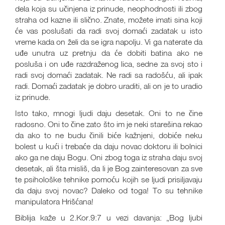
dela koja su učinjena iz prinude, neophodnosti ili zbog
straha od kazne ili slično. Znate, možete imati sina koji
će vas poslušati da radi svoj domaći zadatak u isto
vreme kada on želi da se igra napolju. Vi ga naterate da
uđe unutra uz pretnju da će dobiti batina ako ne
posluša i on uđe razdraženog lica, sedne za svoj sto i
radi svoj domaći zadatak. Ne radi sa radošću, ali ipak
radi. Domaći zadatak je dobro uraditi, ali on je to uradio
iz prinude.
Isto tako, mnogi ljudi daju desetak. Oni to ne čine
radosno. Oni to čine zato što im je neki starešina rekao
da ako to ne budu činili biće kažnjeni, dobiće neku
bolest u kući i trebaće da daju novac doktoru ili bolnici
ako ga ne daju Bogu. Oni zbog toga iz straha daju svoj
desetak, ali šta misliš, da li je Bog zainteresovan za sve
te psihološke tehnike pomoću kojih se ljudi prisiljavaju
da daju svoj novac? Daleko od toga! To su tehnike
manipulatora Hrišćana!
Biblija kaže u 2.Kor.9:7 u vezi davanja: „Bog ljubi