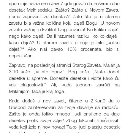
spominje nalazi se u Jevr.7 gde govori da je Avram dao
desetak Melhisedeku. Zašto? Zašto u Novom Zavetu
nema zapovest za desetak? Zato što je u starom
zavetu bila važna količina koju daješ Bogu! U novom
zavetu važniji je kvalitet tvog davanja! Ne koliko daješ,
nego kako daješ! Da li razumeš razliku: koliko daješ i
kako daješ? U starom zavetu pitanje je bilo „koliko
daješ?“ Ako nisi davao 10% procenata, bio si
neposlušan.
Zapravo, na poslednjoj stranici Starog Zaveta, Malahija
3:10 kaže: „Vi ste lopovi“, Bog kaže. „Niste doneli
desetke u spreme. Donesite desetke i vidite kako ću
vas blagosloviti.“ Ali, kada jednom završiš sa
Malahijom, tada je kraj toga.
Kada dođeš u novi zavet, čitamo u 2.Kor.9 da je
Gospod zainteresovan za tvoje davanje sa radošću.
Zašto je onda toliko mnogo ljudi prisiljeno da daje
desetak protiv svoje volje? Zbog lakomih hrišćanskih
vođa koji žele njihov novac! Tako ljudi plaćaju desetak