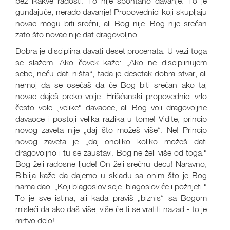
bez ikakve radosti. To nije spontano davanje. To je
gunđajuće, nerado davanje! Propovednici koji skupljaju
novac mogu biti srećni, ali Bog nije. Bog nije srećan
zato što novac nije dat dragovoljno.
Dobra je disciplina davati deset procenata. U vezi toga
se slažem. Ako čovek kaže: „Ako ne disciplinujem
sebe, neću dati ništa“, tada je desetak dobra stvar, ali
nemoj da se osećaš da će Bog biti srećan ako taj
novac daješ preko volje. Hrišćanski propovednici vrlo
često vole „velike“ davaoce, ali Bog voli dragovoljne
davaoce i postoji velika razlika u tome! Vidite, princip
novog zaveta nije „daj što možeš više“. Ne! Princip
novog zaveta je „daj onoliko koliko možeš dati
dragovoljno i tu se zaustavi. Bog ne želi više od toga.“
Bog želi radosne ljude! On želi srećnu decu! Naravno,
Biblija kaže da dajemo u skladu sa onim što je Bog
nama dao. „Koji blagoslov seje, blagoslov će i požnjeti.“
To je sve istina, ali kada praviš „biznis“ sa Bogom
misleći da ako daš više, više će ti se vratiti nazad - to je
mrtvo delo!