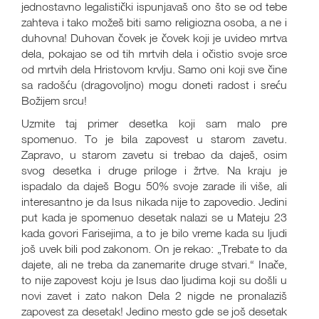
jednostavno legalistički ispunjavaš ono što se od tebe
zahteva i tako možeš biti samo religiozna osoba, a ne i
duhovna! Duhovan čovek je čovek koji je uvideo mrtva
dela, pokajao se od tih mrtvih dela i očistio svoje srce
od mrtvih dela Hristovom krvlju. Samo oni koji sve čine
sa radošću (dragovoljno) mogu doneti radost i sreću
Božijem srcu!
Uzmite taj primer desetka koji sam malo pre
spomenuo. To je bila zapovest u starom zavetu.
Zapravo, u starom zavetu si trebao da daješ, osim
svog desetka i druge priloge i žrtve. Na kraju je
ispadalo da daješ Bogu 50% svoje zarade ili više, ali
interesantno je da Isus nikada nije to zapovedio. Jedini
put kada je spomenuo desetak nalazi se u Mateju 23
kada govori Farisejima, a to je bilo vreme kada su ljudi
još uvek bili pod zakonom. On je rekao: „Trebate to da
dajete, ali ne treba da zanemarite druge stvari.“ Inače,
to nije zapovest koju je Isus dao ljudima koji su došli u
novi zavet i zato nakon Dela 2 nigde ne pronalaziš
zapovest za desetak! Jedino mesto gde se još desetak