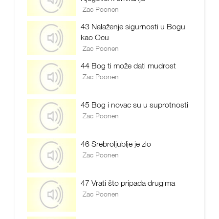
Zac Poonen
43 Nalaženje sigurnosti u Bogu
kao Ocu
Zac Poonen
44 Bog ti može dati mudrost
Zac Poonen
45 Bog i novac su u suprotnosti
Zac Poonen
46 Srebroljublje je zlo
Zac Poonen
47 Vrati što pripada drugima
Zac Poonen