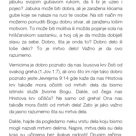
jabuku svojom gubavom rukom, da li bi je uzeo i
pojeo? Jabuka može biti dobra, ali je zaražena klicama
gube koje se nalaze na ruci te osobe. Na isti način mi
možemo ponuditi Bogu dobru stvar, ali zaraženu lošim
motivom. To može biti molitva ili možda pojanje sola na
hrišćanskom sastanku, a tvoj cilj je da možda dobiješ
slavu za sebe. Dobro, šta je onda to? Dobro delo ili
loše delo? To je mrtvo delo! Važno je da ovo
razumemo.
Vernicima je dobro poznato da nas Isusova krv čisti od
svakog greha (1.Jov.1:7), ali ono što im nije tako dobro
poznato jeste Jevrejima 9:14 gde kaže da nas Hristova
krv takođe mora očistiti od mrtvih dela da bismo
istinski služili živome Bogu. Dakle, od čega nas
Hristova krv očišća? Ne samo od greha! Ona nas
takođe mora čistiti od mrtvih dela! Zato je jako važno
da jasno razumemo šta su mrtva dela.
Dakle, hajde da pogledamo neku vrstu dela koju bismo
mogli nazvati mrtvim delima. Najpre, mrtva dela su dela
koja su učinjena bez ikakve radosti! Drugim rečima,