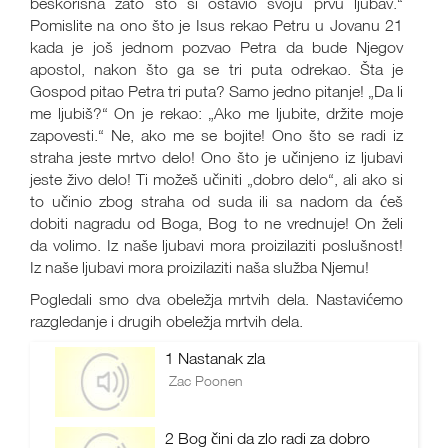
beskorisna zato što si ostavio svoju prvu ljubav.“
Pomislite na ono što je Isus rekao Petru u Jovanu 21
kada je još jednom pozvao Petra da bude Njegov
apostol, nakon što ga se tri puta odrekao. Šta je
Gospod pitao Petra tri puta? Samo jedno pitanje! „Da li
me ljubiš?“ On je rekao: „Ako me ljubite, držite moje
zapovesti.“ Ne, ako me se bojite! Ono što se radi iz
straha jeste mrtvo delo! Ono što je učinjeno iz ljubavi
jeste živo delo! Ti možeš učiniti „dobro delo“, ali ako si
to učinio zbog straha od suda ili sa nadom da ćeš
dobiti nagradu od Boga, Bog to ne vrednuje! On želi
da volimo. Iz naše ljubavi mora proizilaziti poslušnost!
Iz naše ljubavi mora proizilaziti naša služba Njemu!
Pogledali smo dva obeležja mrtvih dela. Nastavićemo
razgledanje i drugih obeležja mrtvih dela.
1 Nastanak zla
Zac Poonen
2 Bog čini da zlo radi za dobro