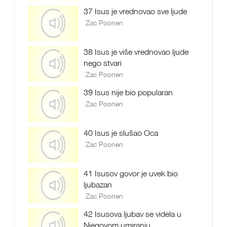
37 Isus je vrednovao sve ljude
Zac Poonen
38 Isus je više vrednovao ljude
nego stvari
Zac Poonen
39 Isus nije bio popularan
Zac Poonen
40 Isus je slušao Oca
Zac Poonen
41 Isusov govor je uvek bio
ljubazan
Zac Poonen
42 Isusova ljubav se videla u
Njegovom umiranju