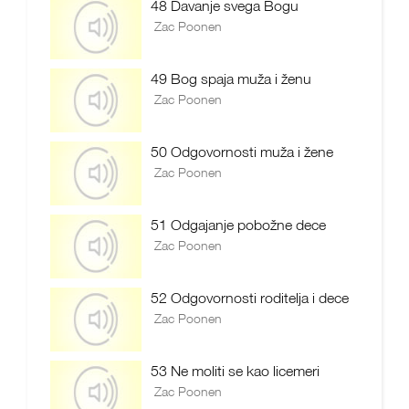
48 Davanje svega Bogu
Zac Poonen
49 Bog spaja muža i ženu
Zac Poonen
50 Odgovornosti muža i žene
Zac Poonen
51 Odgajanje pobožne dece
Zac Poonen
52 Odgovornosti roditelja i dece
Zac Poonen
53 Ne moliti se kao licemeri
Zac Poonen