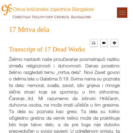
Crkva kršćanske zajednice Bangalore
Togg
Christian Fellowship Church, Bangalore
navigat
17 Mrtva dela
Transcript of 17 Dead Works
Želimo nastaviti naše proučavanje posmatrajući razliku
između religioznosti i duhovnosti. Danas posebno
želimo razgledati temu „mrtva dela“. Novi Zavet govori
o delima tela u Galatima 5:19. Svima nama su poznata
ta dela: nemoral, svađa, zavist, izliv gnjeva i mnoge
slične stvari koje se spominju u tim stihovima.
Čaranje...itd. Mi razumemo da istinski Hrišćanin,
duhovna osoba, ne može imati učešće u tim gresima.
Ta dela su poznata kao gresi. Ta dela su toliko
očigledno grešna da vernik teško može da praktikuje
bilo koje takvo delo, a da pre toga nije duboko
presvedočen u svojoj savesti. U određenom smislu, ta