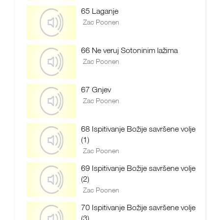
65 Laganje
Zac Poonen
66 Ne veruj Sotoninim lažima
Zac Poonen
67 Gnjev
Zac Poonen
68 Ispitivanje Božije savršene volje
(1)
Zac Poonen
69 Ispitivanje Božije savršene volje
(2)
Zac Poonen
70 Ispitivanje Božije savršene volje
(3)