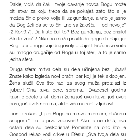
Dakle, vidiš da čak i tvoje davanje novca Bogu može
biti stvar za koju treba da se pokaješ zato što si je
možda činio preko volje ili uz gunđanje, a vrlo je jasno
da Bog želi da se to čini „ne sa žalošću ili od nevolje“
(2.Kor.9:7). Da li ste čuli to? Bez gunđanja, bez prisile!
Šta to znači? Niko ne može prisiliti drugoga da daje, jer
Bog ljubi onoga koji dragovoljno daje! Hrišćanske vođe
su mnogo drugačije od Boga u toj sferi, a to je samo
jedna sfera.
Druga sfera: mrtva dela su dela učinjena bez ljubavi!
Znate kako izgleda novi bračni par koji je tek sklopljen.
Žena služi! Sve što radi za svog muža proizilazi iz
ljubavi! Ona kuva, pere, sprema... Dvadeset godina
kasnije odete u isti dom i žena još uvek kuva, još uvek
pere, još uvek sprema, ali to više ne radi iz ljubavi!
Isus je rekao: „Ljubi Boga celim svojim srcem, dušom i
snagom.“ To je prva zapovest! Ako je ne držiš, sva
ostala dela su beskorisna! Pomislite na ono što je
Gospod rekao vođi crkve u Efesu: „Sva tvoja dela su