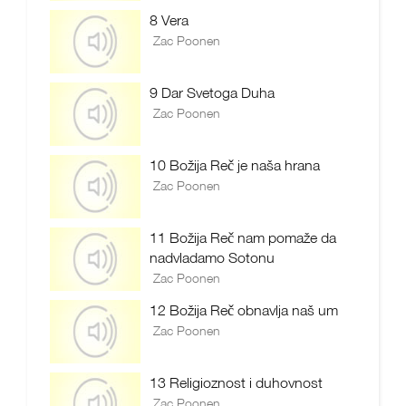
8 Vera
Zac Poonen
9 Dar Svetoga Duha
Zac Poonen
10 Božija Reč je naša hrana
Zac Poonen
11 Božija Reč nam pomaže da
nadvladamo Sotonu
Zac Poonen
12 Božija Reč obnavlja naš um
Zac Poonen
13 Religioznost i duhovnost
Zac Poonen