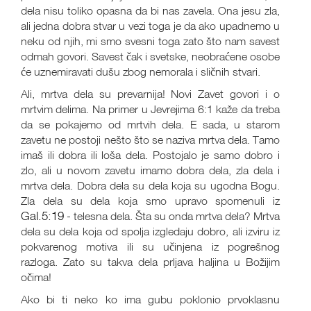
dela nisu toliko opasna da bi nas zavela. Ona jesu zla,
ali jedna dobra stvar u vezi toga je da ako upadnemo u
neku od njih, mi smo svesni toga zato što nam savest
odmah govori. Savest čak i svetske, neobraćene osobe
će uznemiravati dušu zbog nemorala i sličnih stvari.
Ali, mrtva dela su prevarnija! Novi Zavet govori i o
mrtvim delima. Na primer u Jevrejima 6:1 kaže da treba
da se pokajemo od mrtvih dela. E sada, u starom
zavetu ne postoji nešto što se naziva mrtva dela. Tamo
imaš ili dobra ili loša dela. Postojalo je samo dobro i
zlo, ali u novom zavetu imamo dobra dela, zla dela i
mrtva dela. Dobra dela su dela koja su ugodna Bogu.
Zla dela su dela koja smo upravo spomenuli iz
Gal.5:19
- telesna dela. Šta su onda mrtva dela? Mrtva
dela su dela koja od spolja izgledaju dobro, ali izviru iz
pokvarenog motiva ili su učinjena iz pogrešnog
razloga. Zato su takva dela prljava haljina u Božijim
očima!
Ako bi ti neko ko ima gubu poklonio prvoklasnu