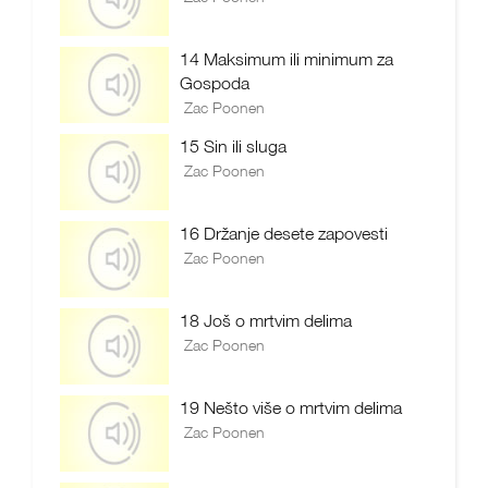
14 Maksimum ili minimum za
Gospoda
Zac Poonen
15 Sin ili sluga
Zac Poonen
16 Držanje desete zapovesti
Zac Poonen
18 Još o mrtvim delima
Zac Poonen
19 Nešto više o mrtvim delima
Zac Poonen