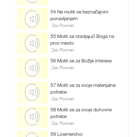
54 Ne moliti se beznačajnim
ponavljanjem
Zac Poonen
55 Moliti se stavljajući Boga na
prvo mesto
Zac Poonen
56 Moliti se za Božije interese
Zac Poonen
57 Moliti se za svoje materijalne
potrebe
Zac Poonen
58 Moliti se za svoje duhovne
potrebe
Zac Poonen
59 Licemerstvo