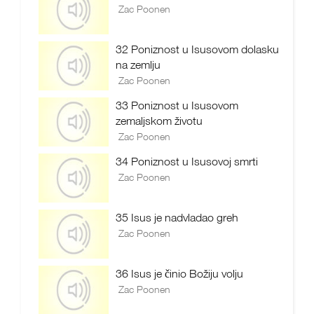
Zac Poonen
32 Poniznost u Isusovom dolasku
na zemlju
Zac Poonen
33 Poniznost u Isusovom
zemaljskom životu
Zac Poonen
34 Poniznost u Isusovoj smrti
Zac Poonen
35 Isus je nadvladao greh
Zac Poonen
36 Isus je činio Božiju volju
Zac Poonen