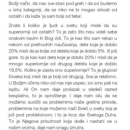
Božji način, da nas sve stavi pod greh i da svi budemo
u istoj kategoriji, da se niko ne bi mogao isticati od
ostalih i da kaže ’ja sam bolji od tebe’.
Znate li koliko je ljudi u svetu koji misle da su
superiorniji od ostalih? To je zato što nisu videli sebe
onakvim kavim ih Bog vidi. To je kao što sam rekao u
nekom od prethodnih naučavanja, dete koje je dobilo
20% misli da je bolje od deteta koje je dobilo 5%. Ili još
gore, to je kao kad dete koje je dobilo 20% i misli da je
mnogo superiornije od drugog deteta koje je dobilo
19,5%. Koliko je zaista ono superiornije? To je glupost
čoveka koji misli da je bolji od drugog. Sve je relativno.
U Božjim očima niko od nas nije uspeo, svi smo pali na
ispitu. Ali On nam daje prolazak u sledeći razred
besplatno, to je oproštenje. I daje nam silu da se
možemo suočiti sa problemima naše grešne prirode,
problemima na koje možemo naići živeći u svetu koji je
još pod prokletstvom, i to je kroz dar Svetoga Duha.
To je Njegova prisutnost koja dođe i nastani se u
našim srcima, daje nam snagu iznutra.