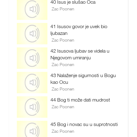
40 Isus je slušao Oca
Zac Poonen
41 Isusov govor je uvek bio
ljubazan
Zac Poonen
42 Isusova ljubav se videla u
Njegovom umiranju
Zac Poonen
43 Nalaženje sigurnosti u Bogu
kao Ocu
Zac Poonen
44 Bog ti može dati mudrost
Zac Poonen
45 Bog i novac su u suprotnosti
Zac Poonen