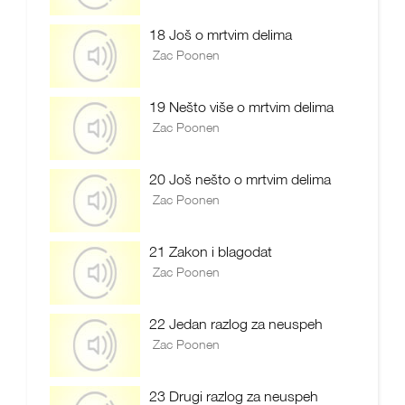
18 Još o mrtvim delima
Zac Poonen
19 Nešto više o mrtvim delima
Zac Poonen
20 Još nešto o mrtvim delima
Zac Poonen
21 Zakon i blagodat
Zac Poonen
22 Jedan razlog za neuspeh
Zac Poonen
23 Drugi razlog za neuspeh