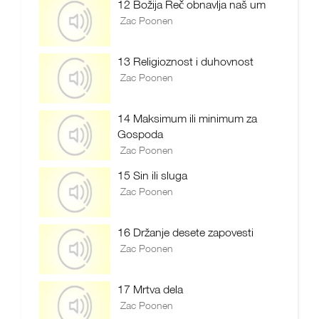
12 Božija Reč obnavlja naš um
Zac Poonen
13 Religioznost i duhovnost
Zac Poonen
14 Maksimum ili minimum za
Gospoda
Zac Poonen
15 Sin ili sluga
Zac Poonen
16 Držanje desete zapovesti
Zac Poonen
17 Mrtva dela
Zac Poonen