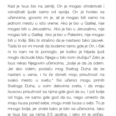
Kad je Isus bio na zemlji, On je mogao ohrabrivati i
osnaživati ljude samo od spolja. On je hodao sa
učenicima, govorio im je, ali je mogao biti samo na
jednom mestu u isto vreme. Ako je bio u Galileji, nije
mogao biti u Jerusalimu. Ako je bio u Jerusalimu, nije
mogao biti u Galileji. Ako je bio u Palestini, nije mogao
biti u Indiji. Bilo bi strašno da je nastavio tako zauvek.
Tada bi svi mi morali da budemo tamo gde je On, i čak
ni to nam ne bi pomoglo, jer koliko je hiljada ljudi
moglo da bude blizu Njega u bilo kom slučaju? Zato je
Isus rekao Njegovim učenicima, „bolje je da Ja odem.
Jer ako odem, poslaću mog Svetog Duha da se
nastani u vama, i to će doneti moju prisutnost na
svako mesto u svetu.“ Svi učenici mogu primiti
Svetoga Duha, u svim delovima sveta, i da imaju
Isusovu prisutnost sa njima gde god da su. I još bolje
od toga, ne samo gde god da su, nego umesto da
imaju Isusa pored sebe, mogu imati Isusa u sebi. To je
mnogo bolje, jer znate kako je bilo sa učenicima. Iako
je Isus bio sa njima 3,5 godina, i iako im je pričao,