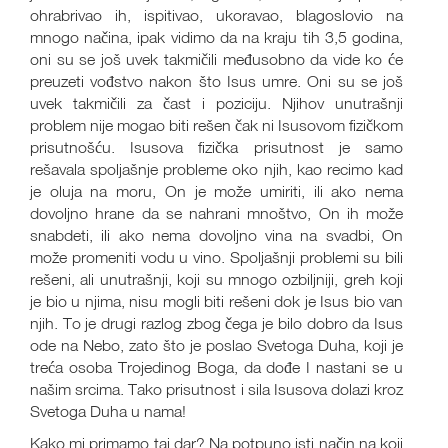
ohrabrivao ih, ispitivao, ukoravao, blagoslovio na
mnogo načina, ipak vidimo da na kraju tih 3,5 godina,
oni su se još uvek takmičili međusobno da vide ko će
preuzeti vođstvo nakon što Isus umre. Oni su se još
uvek takmičili za čast i poziciju. Njihov unutrašnji
problem nije mogao biti rešen čak ni Isusovom fizičkom
prisutnošću. Isusova fizička prisutnost je samo
rešavala spoljašnje probleme oko njih, kao recimo kad
je oluja na moru, On je može umiriti, ili ako nema
dovoljno hrane da se nahrani mnoštvo, On ih može
snabdeti, ili ako nema dovoljno vina na svadbi, On
može promeniti vodu u vino. Spoljašnji problemi su bili
rešeni, ali unutrašnji, koji su mnogo ozbiljniji, greh koji
je bio u njima, nisu mogli biti rešeni dok je Isus bio van
njih. To je drugi razlog zbog čega je bilo dobro da Isus
ode na Nebo, zato što je poslao Svetoga Duha, koji je
treća osoba Trojedinog Boga, da dođe I nastani se u
našim srcima. Tako prisutnost i sila Isusova dolazi kroz
Svetoga Duha u nama!
Kako mi primamo taj dar? Na potpuno isti način na koji