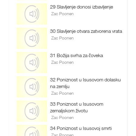
29 Slavljenje donosi izbavljenje
Zac Poonen
30 Slavljenje otvara zatvorena vrata
Zac Poonen
31 Božija svrha za čoveka
Zac Poonen
32 Poniznost u Isusovom dolasku
na zemlju
Zac Poonen
33 Poniznost u Isusovom
zemaljskom životu
Zac Poonen
34 Poniznost u Isusovoj smrti
Zac Poonen