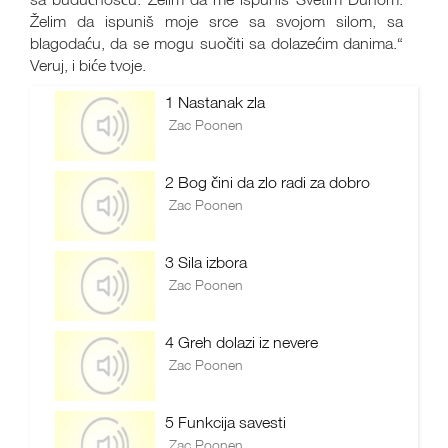
Želim da ispuniš moje srce sa svojom silom, sa
blagodaću, da se mogu suočiti sa dolazećim danima.“
Veruj, i biće tvoje.
1 Nastanak zla
Zac Poonen
2 Bog čini da zlo radi za dobro
Zac Poonen
3 Sila izbora
Zac Poonen
4 Greh dolazi iz nevere
Zac Poonen
5 Funkcija savesti
Zac Poonen