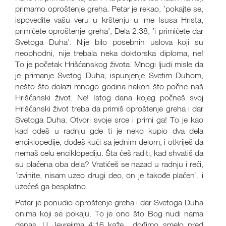
primamo oproštenje greha. Petar je rekao, ’pokajte se,
ispovedite vašu veru u krštenju u ime Isusa Hrista,
primićete oproštenje greha’, Dela 2:38, ’i primićete dar
Svetoga Duha’. Nije bilo posebnih uslova koji su
neophodni, nije trebala neka doktorska diploma, ne!
To je početak Hrišćanskog života. Mnogi ljudi misle da
je primanje Svetog Duha, ispunjenje Svetim Duhom,
nešto što dolazi mnogo godina nakon što počne naš
Hrišćanski život. Ne! Istog dana kojeg počneš svoj
Hrišćanski život treba da primiš oproštenje greha i dar
Svetoga Duha. Otvori svoje srce i primi ga! To je kao
kad odeš u radnju gde ti je neko kupio dva dela
enciklopedije, dođeš kući sa jednim delom, i otkriješ da
nemaš celu enciklopediju. Šta ćeš raditi, kad shvatiš da
su plaćena oba dela? Vratićeš se nazad u radnju i reći,
’izvinite, nisam uzeo drugi deo, on je takođe plaćen’, i
uzećeš ga besplatno.
Petar je ponudio oproštenje greha i dar Svetoga Duha
onima koji se pokaju. To je ono što Bog nudi nama
danas. U Jevrejima 4:16 kaže, „dođimo smelo pred