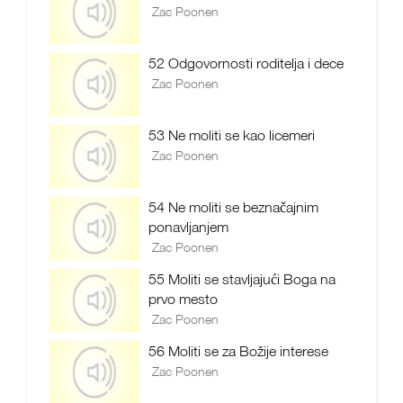
Zac Poonen
52 Odgovornosti roditelja i dece
Zac Poonen
53 Ne moliti se kao licemeri
Zac Poonen
54 Ne moliti se beznačajnim
ponavljanjem
Zac Poonen
55 Moliti se stavljajući Boga na
prvo mesto
Zac Poonen
56 Moliti se za Božije interese
Zac Poonen