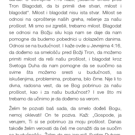
Tron Blagodati, da bi primili dve stvari, milost i
blagodat“. Milost i blagodat nisu ista stvar. Milost se
odnosi na oproštenje naših greha, rešenje za našu
prošlost. Mi smo svi zgrešili, trebamo milost. Blagodat
se odnosi na Božju silu koja nam se daje da nam
pomogne da budemo pobednici u dolazećim danima.
Odnosi se na budućnost. I kaže ovde u Jevrejima 4:16,
da dođemo sa smelošću pred Božji Tron, da možemo
primiti milost da reši našu prošlost, i blagodat kroz
Svetoga Duha da nam pomogne da se suočimo sa
svime šta možemo sresti u budućnosti, sa
iskušenjima, problemima, probama, bilo čime. Nije li to
divna, radosna vest, da se Bog pobrinuo za našu
prošlost, kao i za našu budućnost? I sve što mi
trebamo da učinimo je da dođemo sa verom.
Želim te pozvati baš sada, da smelo dođeš Bogu,
nemoj oklevati! On te poziva. Kaži: „Gospode, ja
verujem, Ti si se pobrinuo za moju prošlost. Danas
takođe želim verovati da ćeš me osnažiti da se suočim
sa budućnošću. Želim da me ispuniš Svetim Duhom.