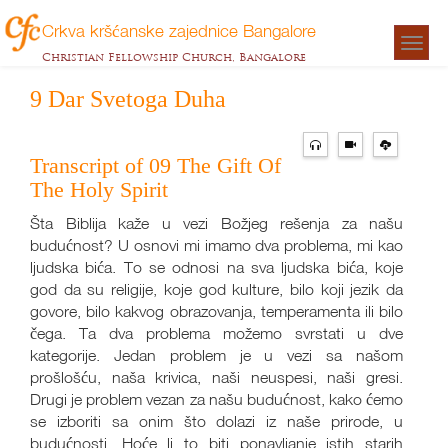
Crkva kršćanske zajednice Bangalore
Togg
Christian Fellowship Church, Bangalore
navigat
9 Dar Svetoga Duha
Transcript of 09 The Gift Of
The Holy Spirit
Šta Biblija kaže u vezi Božjeg rešenja za našu
budućnost? U osnovi mi imamo dva problema, mi kao
ljudska bića. To se odnosi na sva ljudska bića, koje
god da su religije, koje god kulture, bilo koji jezik da
govore, bilo kakvog obrazovanja, temperamenta ili bilo
čega. Ta dva problema možemo svrstati u dve
kategorije. Jedan problem je u vezi sa našom
prošlošću, naša krivica, naši neuspesi, naši gresi.
Drugi je problem vezan za našu budućnost, kako ćemo
se izboriti sa onim što dolazi iz naše prirode, u
budućnosti. Hoće li to biti ponavljanje istih starih