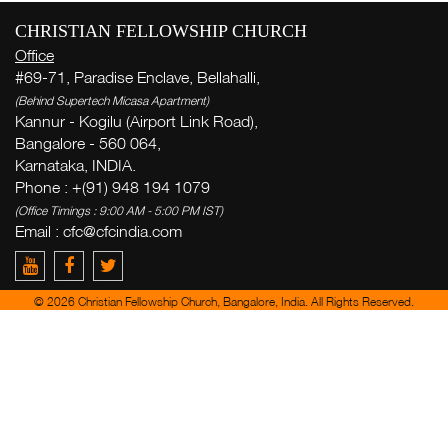
CHRISTIAN FELLOWSHIP CHURCH
Office
#69-71, Paradise Enclave, Bellahalli,
(Behind Supertech Micasa Apartment)
Kannur - Kogilu (Airport Link Road),
Bangalore - 560 064,
Karnataka, INDIA.
Phone : +(91) 948 194 1079
(Office Timings : 9:00 AM - 5:00 PM IST)
Email :
cfc@cfcindia.com
© 2026 Christian Fellowship Church, Bangalore, India. All Rights Reserved.