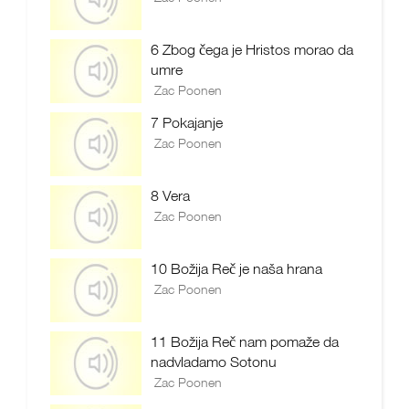
6 Zbog čega je Hristos morao da
umre
Zac Poonen
7 Pokajanje
Zac Poonen
8 Vera
Zac Poonen
10 Božija Reč je naša hrana
Zac Poonen
11 Božija Reč nam pomaže da
nadvladamo Sotonu
Zac Poonen