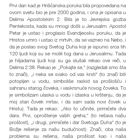
Prvi dan kad je Hrišćanska poruka bila propovedana na
ovom svetu bio je pre 2000 godina, i ona je opisana u
Delima Apostolskim 2. Bila je to Jevrejska gozba
Pentekosta, kada su mnogi došli u Jerusalim. Apostol
Petar je ustao i proglasio Evandjeosku poruku, da je
Hristos umro i ustao iz mrtvih, da se vazneo na Nebo, i
da je poslao svog Svetog Duha koji je ispunio srca tih
120 ljudi koji su se molili tog dana u Jerusalimu. Tada
je hiljadama ljudi koji su ga slušali rekao ove reči, u
Delima 2:38. Rekao je: „Pokajte se,“ (razgledali smo šta
to znači), „i neka se svako od vas krsti“ (to znači biti
potopljen u vodu, simboliše raskid sa prošlošću i
sahranu starog čoveka, i vaskrsnuće novog čoveka. To
je simbolizam ulaska u vodu i izlaska u krštenju, da je
moj stari čovek mrtav, i da sam sada novi čovek u
Hristu). Tada je rekao: „Ako to učinite, primićete dva
dara. Prvi, oproštenje vaših greha,“ (to rešava našu
prošlost), „i drugi, primićete i dar Svetoga Duha“ (to je
Božje rešenje za našu budućnost). Znači, oba naša
problema su rešena, naša prošlost kao i naša