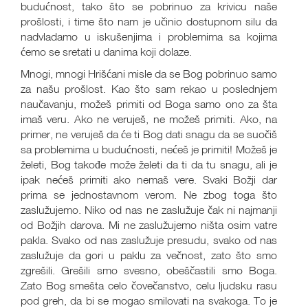
budućnost, tako što se pobrinuo za krivicu naše
prošlosti, i time što nam je učinio dostupnom silu da
nadvladamo u iskušenjima i problemima sa kojima
ćemo se sretati u danima koji dolaze.
Mnogi, mnogi Hrišćani misle da se Bog pobrinuo samo
za našu prošlost. Kao što sam rekao u poslednjem
naučavanju, možeš primiti od Boga samo ono za šta
imaš veru. Ako ne veruješ, ne možeš primiti. Ako, na
primer, ne veruješ da će ti Bog dati snagu da se suočiš
sa problemima u budućnosti, nećeš je primiti! Možeš je
želeti, Bog takođe može želeti da ti da tu snagu, ali je
ipak nećeš primiti ako nemaš vere. Svaki Božji dar
prima se jednostavnom verom. Ne zbog toga što
zaslužujemo. Niko od nas ne zaslužuje čak ni najmanji
od Božjih darova. Mi ne zaslužujemo ništa osim vatre
pakla. Svako od nas zaslužuje presudu, svako od nas
zaslužuje da gori u paklu za večnost, zato što smo
zgrešili. Grešili smo svesno, obeščastili smo Boga.
Zato Bog smešta celo čovečanstvo, celu ljudsku rasu
pod greh, da bi se mogao smilovati na svakoga. To je