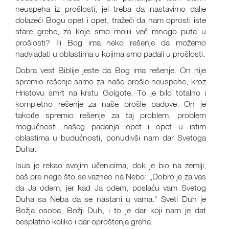
neuspeha iz prošlosti, jel treba da nastavimo dalje
dolazeći Bogu opet i opet, tražeći da nam oprosti iste
stare grehe, za koje smo molili već mnogo puta u
prošlosti? Ili Bog ima neko rešenje da možemo
nadvladati u oblastima u kojima smo padali u prošlosti.
Dobra vest Biblije jeste da Bog ima rešenje. On nije
spremio rešenje samo za naše prošle neuspehe, kroz
Hristovu smrt na krstu Golgote. To je bilo totalno i
kompletno rešenje za naše prošle padove. On je
takođe spremio rešenje za taj problem, problem
mogućnosti našeg padanja opet i opet u istim
oblastima u budućnosti, ponudivši nam dar Svetoga
Duha.
Isus je rekao svojim učenicima, dok je bio na zemlji,
baš pre nego što se vazneo na Nebo: „Dobro je za vas
da Ja odem, jer kad Ja odem, poslaću vam Svetog
Duha sa Neba da se nastani u vama.“ Sveti Duh je
Božja osoba, Božji Duh, i to je dar koji nam je dat
besplatno koliko i dar oproštenja greha.