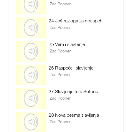
Zac Poonen
24 Još razloga za neuspeh
Zac Poonen
25 Vera i slavljenje
Zac Poonen
26 Raspeće i slavljenje
Zac Poonen
27 Slavljenje tera Sotonu
Zac Poonen
28 Nova pesma slavljenja
Zac Poonen