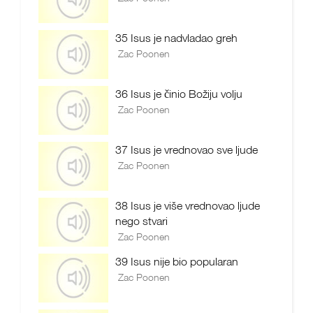
35 Isus je nadvladao greh
Zac Poonen
36 Isus je činio Božiju volju
Zac Poonen
37 Isus je vrednovao sve ljude
Zac Poonen
38 Isus je više vrednovao ljude
nego stvari
Zac Poonen
39 Isus nije bio popularan
Zac Poonen