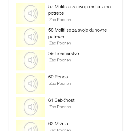
57 Moliti se za svoje materijalne
potrebe
Zac Poonen
58 Moliti se za svoje duhovne
potrebe
Zac Poonen
59 Licemerstvo
Zac Poonen
60 Ponos
Zac Poonen
61 Sebičnost
Zac Poonen
62 Mržnja
Zac Poonen