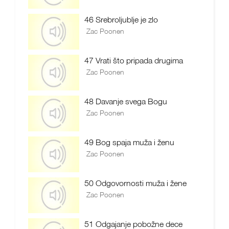
46 Srebroljublje je zlo
Zac Poonen
47 Vrati što pripada drugima
Zac Poonen
48 Davanje svega Bogu
Zac Poonen
49 Bog spaja muža i ženu
Zac Poonen
50 Odgovornosti muža i žene
Zac Poonen
51 Odgajanje pobožne dece