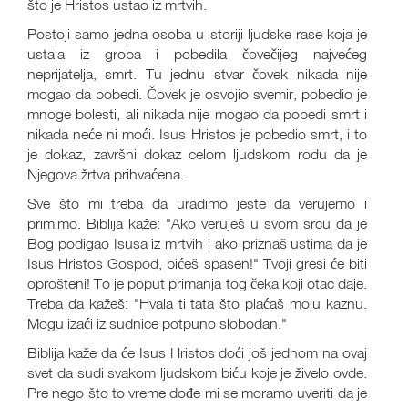
što je Hristos ustao iz mrtvih.
Postoji samo jedna osoba u istoriji ljudske rase koja je
ustala iz groba i pobedila čovečijeg najvećeg
neprijatelja, smrt. Tu jednu stvar čovek nikada nije
mogao da pobedi. Čovek je osvojio svemir, pobedio je
mnoge bolesti, ali nikada nije mogao da pobedi smrt i
nikada neće ni moći. Isus Hristos je pobedio smrt, i to
je dokaz, završni dokaz celom ljudskom rodu da je
Njegova žrtva prihvaćena.
Sve što mi treba da uradimo jeste da verujemo i
primimo. Biblija kaže: "Ako veruješ u svom srcu da je
Bog podigao Isusa iz mrtvih i ako priznaš ustima da je
Isus Hristos Gospod, bićeš spasen!" Tvoji gresi će biti
oprošteni! To je poput primanja tog čeka koji otac daje.
Treba da kažeš: "Hvala ti tata što plaćaš moju kaznu.
Mogu izaći iz sudnice potpuno slobodan."
Biblija kaže da će Isus Hristos doći još jednom na ovaj
svet da sudi svakom ljudskom biću koje je živelo ovde.
Pre nego što to vreme dođe mi se moramo uveriti da je