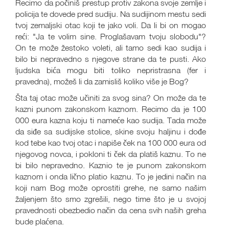
Recimo da počiniš prestup protiv zakona svoje zemlje i
policija te dovede pred sudiju. Na sudijinom mestu sedi
tvoj zemaljski otac koji te jako voli. Da li bi on mogao
reći: "Ja te volim sine. Proglašavam tvoju slobodu"?
On te može žestoko voleti, ali tamo sedi kao sudija i
bilo bi nepravedno s njegove strane da te pusti. Ako
ljudska bića mogu biti toliko nepristrasna (fer i
pravedna), možeš li da zamisliš koliko više je Bog?
Šta taj otac može učiniti za svog sina? On može da te
kazni punom zakonskom kaznom. Recimo da je 100
000 eura kazna koju ti nameće kao sudija. Tada može
da siđe sa sudijske stolice, skine svoju haljinu i dođe
kod tebe kao tvoj otac i napiše ček na 100 000 eura od
njegovog novca, i pokloni ti ček da platiš kaznu. To ne
bi bilo nepravedno. Kaznio te je punom zakonskom
kaznom i onda lično platio kaznu. To je jedini način na
koji nam Bog može oprostiti grehe, ne samo našim
žaljenjem što smo zgrešili, nego time što je u svojoj
pravednosti obezbedio način da cena svih naših greha
bude plaćena.