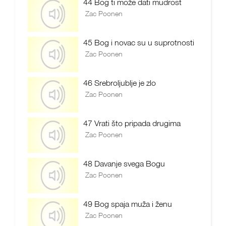
44 Bog ti može dati mudrost
Zac Poonen
45 Bog i novac su u suprotnosti
Zac Poonen
46 Srebroljublje je zlo
Zac Poonen
47 Vrati što pripada drugima
Zac Poonen
48 Davanje svega Bogu
Zac Poonen
49 Bog spaja muža i ženu
Zac Poonen