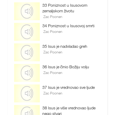
33 Poniznost u Isusovom
zemaljskom životu
Zac Poonen
34 Poniznost u Isusovoj smrti
Zac Poonen
35 Isus je nadvladao greh
Zac Poonen
36 Isus je činio Božiju volju
Zac Poonen
37 Isus je vrednovao sve ljude
Zac Poonen
38 Isus je više vrednovao ljude
nego stvari