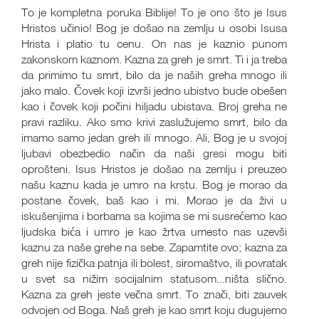
To je kompletna poruka Biblije! To je ono što je Isus
Hristos učinio! Bog je došao na zemlju u osobi Isusa
Hrista i platio tu cenu. On nas je kaznio punom
zakonskom kaznom. Kazna za greh je smrt. Ti i ja treba
da primimo tu smrt, bilo da je naših greha mnogo ili
jako malo. Čovek koji izvrši jedno ubistvo bude obešen
kao i čovek koji počini hiljadu ubistava. Broj greha ne
pravi razliku. Ako smo krivi zaslužujemo smrt, bilo da
imamo samo jedan greh ili mnogo. Ali, Bog je u svojoj
ljubavi obezbedio način da naši gresi mogu biti
oprošteni. Isus Hristos je došao na zemlju i preuzeo
našu kaznu kada je umro na krstu. Bog je morao da
postane čovek, baš kao i mi. Morao je da živi u
iskušenjima i borbama sa kojima se mi susrećemo kao
ljudska bića i umro je kao žrtva umesto nas uzevši
kaznu za naše grehe na sebe. Zapamtite ovo; kazna za
greh nije fizička patnja ili bolest, siromaštvo, ili povratak
u svet sa nižim socijalnim statusom...ništa slično.
Kazna za greh jeste večna smrt. To znači, biti zauvek
odvojen od Boga. Naš greh je kao smrt koju dugujemo