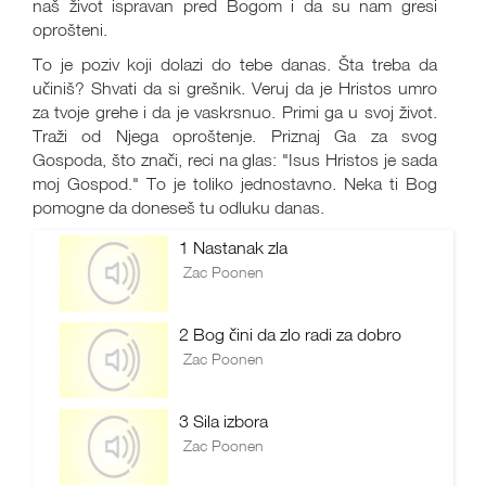
naš život ispravan pred Bogom i da su nam gresi
oprošteni.
To je poziv koji dolazi do tebe danas. Šta treba da
učiniš? Shvati da si grešnik. Veruj da je Hristos umro
za tvoje grehe i da je vaskrsnuo. Primi ga u svoj život.
Traži od Njega oproštenje. Priznaj Ga za svog
Gospoda, što znači, reci na glas: "Isus Hristos je sada
moj Gospod." To je toliko jednostavno. Neka ti Bog
pomogne da doneseš tu odluku danas.
1 Nastanak zla
Zac Poonen
2 Bog čini da zlo radi za dobro
Zac Poonen
3 Sila izbora
Zac Poonen