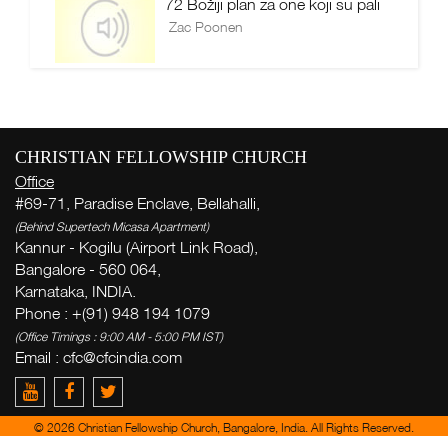
72 Božiji plan za one koji su pali
Zac Poonen
CHRISTIAN FELLOWSHIP CHURCH
Office
#69-71, Paradise Enclave, Bellahalli,
(Behind Supertech Micasa Apartment)
Kannur - Kogilu (Airport Link Road),
Bangalore - 560 064,
Karnataka, INDIA.
Phone : +(91) 948 194 1079
(Office Timings : 9:00 AM - 5:00 PM IST)
Email :
cfc@cfcindia.com
© 2026 Christian Fellowship Church, Bangalore, India. All Rights Reserved.