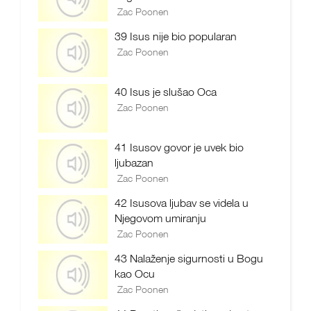
Zac Poonen
39 Isus nije bio popularan
Zac Poonen
40 Isus je slušao Oca
Zac Poonen
41 Isusov govor je uvek bio
ljubazan
Zac Poonen
42 Isusova ljubav se videla u
Njegovom umiranju
Zac Poonen
43 Nalaženje sigurnosti u Bogu
kao Ocu
Zac Poonen