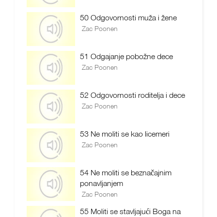
50 Odgovornosti muža i žene
Zac Poonen
51 Odgajanje pobožne dece
Zac Poonen
52 Odgovornosti roditelja i dece
Zac Poonen
53 Ne moliti se kao licemeri
Zac Poonen
54 Ne moliti se beznačajnim
ponavljanjem
Zac Poonen
55 Moliti se stavljajući Boga na