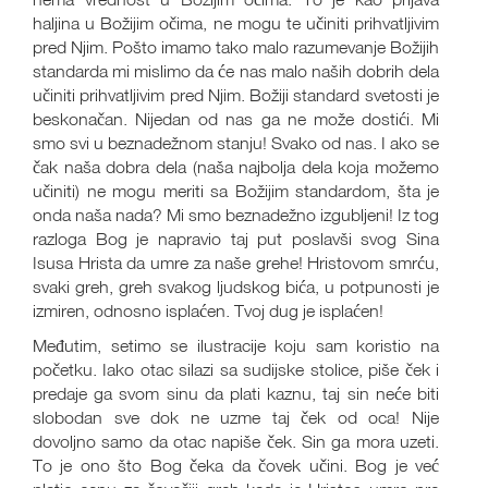
haljina u Božijim očima, ne mogu te učiniti prihvatljivim
pred Njim. Pošto imamo tako malo razumevanje Božijih
standarda mi mislimo da će nas malo naših dobrih dela
učiniti prihvatljivim pred Njim. Božiji standard svetosti je
beskonačan. Nijedan od nas ga ne može dostići. Mi
smo svi u beznadežnom stanju! Svako od nas. I ako se
čak naša dobra dela (naša najbolja dela koja možemo
učiniti) ne mogu meriti sa Božijim standardom, šta je
onda naša nada? Mi smo beznadežno izgubljeni! Iz tog
razloga Bog je napravio taj put poslavši svog Sina
Isusa Hrista da umre za naše grehe! Hristovom smrću,
svaki greh, greh svakog ljudskog bića, u potpunosti je
izmiren, odnosno isplaćen. Tvoj dug je isplaćen!
Međutim, setimo se ilustracije koju sam koristio na
početku. Iako otac silazi sa sudijske stolice, piše ček i
predaje ga svom sinu da plati kaznu, taj sin neće biti
slobodan sve dok ne uzme taj ček od oca! Nije
dovoljno samo da otac napiše ček. Sin ga mora uzeti.
To je ono što Bog čeka da čovek učini. Bog je već