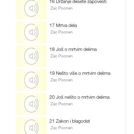
16 Držanje desete zapovesti
Zac Poonen
17 Mrtva dela
Zac Poonen
18 Još o mrtvim delima
Zac Poonen
19 Nešto više o mrtvim delima
Zac Poonen
20 Još nešto o mrtvim delima
Zac Poonen
21 Zakon i blagodat
Zac Poonen