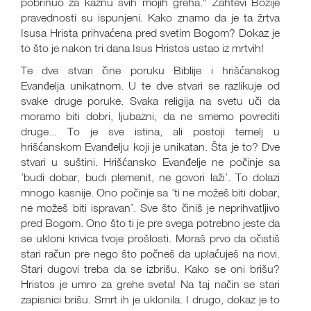
pobrinuo za kaznu svih mojih greha.“ Zahtevi Božije
pravednosti su ispunjeni. Kako znamo da je ta žrtva
Isusa Hrista prihvaćena pred svetim Bogom? Dokaz je
to što je nakon tri dana Isus Hristos ustao iz mrtvih!
Te dve stvari čine poruku Biblije i hrišćanskog
Evanđelja unikatnom. U te dve stvari se razlikuje od
svake druge poruke. Svaka religija na svetu uči da
moramo biti dobri, ljubazni, da ne smemo povrediti
druge... To je sve istina, ali postoji temelj u
hrišćanskom Evanđelju koji je unikatan. Šta je to? Dve
stvari u suštini. Hrišćansko Evanđelje ne počinje sa
’budi dobar, budi plemenit, ne govori laži’. To dolazi
mnogo kasnije. Ono počinje sa ’ti ne možeš biti dobar,
ne možeš biti ispravan’. Sve što činiš je neprihvatljivo
pred Bogom. Ono što ti je pre svega potrebno jeste da
se ukloni krivica tvoje prošlosti. Moraš prvo da očistiš
stari račun pre nego što počneš da uplaćuješ na novi.
Stari dugovi treba da se izbrišu. Kako se oni brišu?
Hristos je umro za grehe sveta! Na taj način se stari
zapisnici brišu. Smrt ih je uklonila. I drugo, dokaz je to