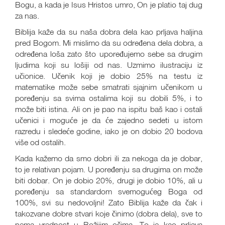
Bogu, a kada je Isus Hristos umro, On je platio taj dug
za nas.
Biblija kaže da su naša dobra dela kao prljava haljina
pred Bogom. Mi mislimo da su određena dela dobra, a
određena loša zato što upoređujemo sebe sa drugim
ljudima koji su lošiji od nas. Uzmimo ilustraciju iz
učionice. Učenik koji je dobio 25% na testu iz
matematike može sebe smatrati sjajnim učenikom u
poređenju sa svima ostalima koji su dobili 5%, i to
može biti istina. Ali on je pao na ispitu baš kao i ostali
učenici i moguće je da će zajedno sedeti u istom
razredu i sledeće godine, iako je on dobio 20 bodova
više od ostalih.
Kada kažemo da smo dobri ili za nekoga da je dobar,
to je relativan pojam. U poređenju sa drugima on može
biti dobar. On je dobio 20%, drugi je dobio 10%, ali u
poređenju sa standardom svemogućeg Boga od
100%, svi su nedovoljni! Zato Biblija kaže da čak i
takozvane dobre stvari koje činimo (dobra dela), sve to
nema vrednost u Božijim očima. To je kao prljava