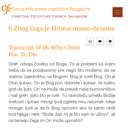
Crkva kršćanske zajednice Bangalore
Togg
Christian Fellowship Church, Bangalore
navigat
6 Zbog čega je Hristos morao da umre
Transcript of 06 Why Christ
Has To Die
Greh odvaja čoveka od Boga. To je problem sa kojim
treba da se pozabavimo pre nego što možemo da se
vratimo zajedništvu sa Bogom. Bog je sveti Bog. On je
Otac ljubavi, On je Bog pun dobrote i ljubavi. Ali koliko
god da ljubi, On ne može da previdi naše buntovništvo
i naš greh, zato što je svet. Tu ravnotežu između Božije
svetosti i ljubavi mnogi ljudi izgleda nisu razumeli. Ideja
mnogih ljudi je da bi Bog oprostio ako bi samo otišli
kod Njega i rekli: "Bože, žao mi je što sam to učinio", ali
na temelju čega im On može oprostiti?