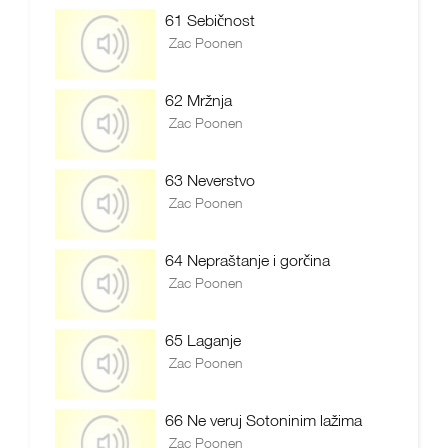
61 Sebičnost
Zac Poonen
62 Mržnja
Zac Poonen
63 Neverstvo
Zac Poonen
64 Nepraštanje i gorčina
Zac Poonen
65 Laganje
Zac Poonen
66 Ne veruj Sotoninim lažima
Zac Poonen