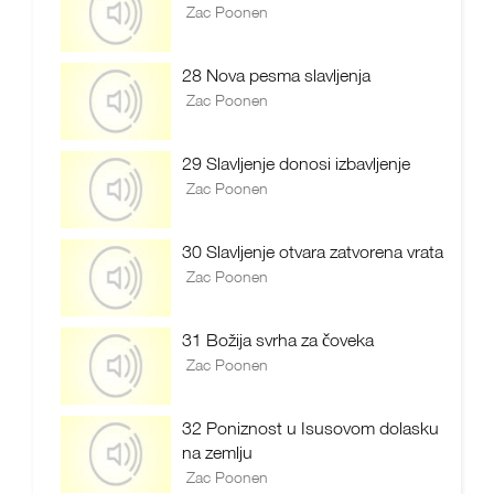
Zac Poonen
28 Nova pesma slavljenja
Zac Poonen
29 Slavljenje donosi izbavljenje
Zac Poonen
30 Slavljenje otvara zatvorena vrata
Zac Poonen
31 Božija svrha za čoveka
Zac Poonen
32 Poniznost u Isusovom dolasku
na zemlju
Zac Poonen