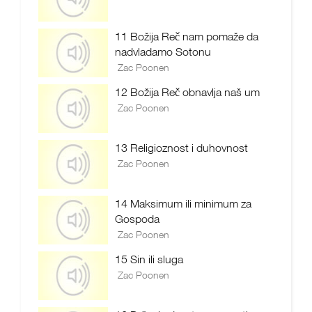
11 Božija Reč nam pomaže da
nadvladamo Sotonu
Zac Poonen
12 Božija Reč obnavlja naš um
Zac Poonen
13 Religioznost i duhovnost
Zac Poonen
14 Maksimum ili minimum za
Gospoda
Zac Poonen
15 Sin ili sluga
Zac Poonen