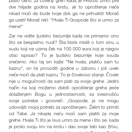
platio cenu za čovečiji greh kada je Hristos umro pre
dve hiljade godina na krstu, ali to oproštenje neće
nikad moći da bude tvoje dok ga ne prihvatiš! Moraš
ga uzeti! Moraš reći: "Hvala Ti Gospode što si umro za
mene!"
Zar ne vidite ljudsko bezumlje kada ne primamo ono
što se besplatno nudi? Šta biste mislili o tom sinu u
sudu koji ne uzima ček na 100 000 eura koji je njegov
otac ispisao? To je ljudsko bezumlje koje svuda
srećemo. Ako taj sin kaže: "Ne hvala, platiću sam tu
kaznu", on će provoditi godine u zatvoru i još uvek
neće moći da plati kaznu. To je čovekovo stanje. Čovek
nije u mogućnosti da sam plati za svoje grehe. Jedini
način na koji možemo dobiti oproštenje greha jeste
dolaženjem Bogu u jednostavnosti, sa svesnošću
svoje potrebe i govoreći: „Gospode, ja ne mogu
udovoljiti mojoj potrebi za oproštenjem. Želim to primiti
od Tebe. Ja nikada neću moći sam platiti za moje
grehe. Hvala Ti što je Isus umro za mene i što se, kada
je prolio svoju krv na krstu i dao svoje telo kao žrtvu,