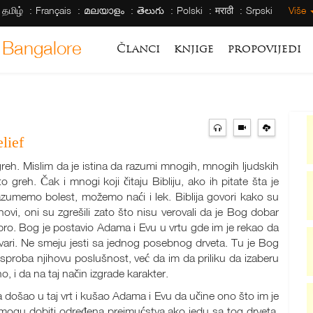
தமிழ்
Français
മലയാളം
తెలుగు
Polski
मराठी
Srpski
Više
 Bangalore
Članci
knjige
propovijedi
lief
 greh. Mislim da je istina da razumi mnogih, mnogih ljudskih
to greh. Čak i mnogi koji čitaju Bibliju, ako ih pitate šta je
azumemo bolest, možemo naći i lek. Biblija govori kako su
novi, oni su zgrešili zato što nisu verovali da je Bog dobar
dobro. Bog je postavio Adama i Evu u vrtu gde im je rekao da
tvari. Ne smeju jesti sa jednog posebnog drveta. Tu je Bog
sproba njihovu poslušnost, već da im da priliku da izaberu
 i da na taj način izgrade karakter.
a došao u taj vrt i kušao Adama i Evu da učine ono što im je
 mogu dobiti određena preimućstva ako jedu sa tog drveta.