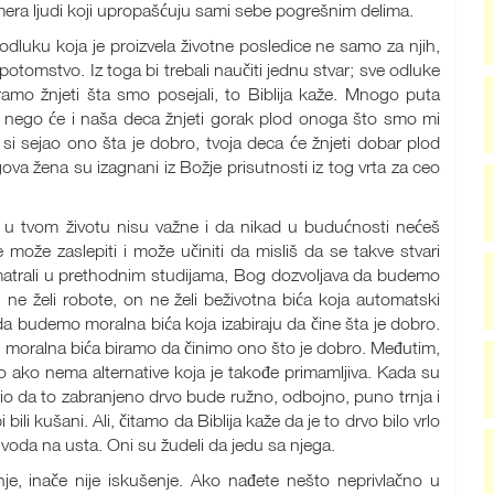
imera ljudi koji upropašćuju sami sebe pogrešnim delima.
dluku koja je proizvela životne posledice ne samo za njih,
otomstvo. Iz toga bi trebali naučiti jednu stvar; sve odluke
amo žnjeti šta smo posejali, to Biblija kaže. Mnogo puta
, nego će i naša deca žnjeti gorak plod onoga što smo mi
ko si sejao ono šta je dobro, tvoja deca će žnjeti dobar plod
va žena su izagnani iz Božje prisutnosti iz tog vrta za ceo
 u tvom životu nisu važne i da nikad u budućnosti nećeš
 može zaslepiti i može učiniti da misliš da se takve stvari
zmatrali u prethodnim studijama, Bog dozvoljava da budemo
 ne želi robote, on ne želi beživotna bića koja automatski
a budemo moralna bića koja izabiraju da čine šta je dobro.
o moralna bića biramo da činimo ono što je dobro. Međutim,
ro ako nema alternative koja je takođe primamljiva. Kada su
nio da to zabranjeno drvo bude ružno, odbojno, puno trnja i
li kušani. Ali, čitamo da Biblija kaže da je to drvo bilo vrlo
voda na usta. Oni su žudeli da jedu sa njega.
nje, inače nije iskušenje. Ako nađete nešto neprivlačno u