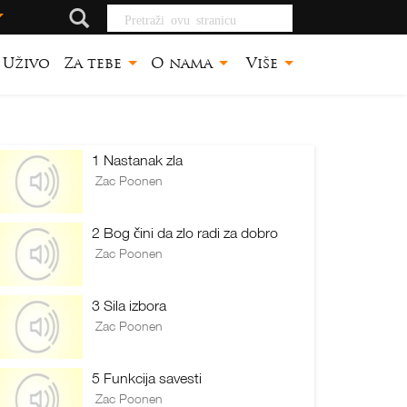
Pretraži ovu
stranicu
Uživo
Za tebe
O nama
Više
1 Nastanak zla
Zac Poonen
2 Bog čini da zlo radi za dobro
Zac Poonen
3 Sila izbora
Zac Poonen
5 Funkcija savesti
Zac Poonen