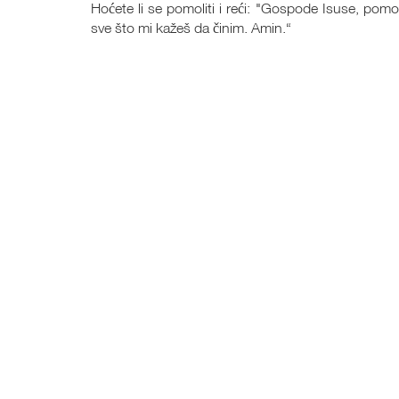
Hoćete li se pomoliti i reći: "Gospode Isuse, pomo
sve što mi kažeš da činim. Amin.“