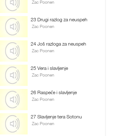
Zac Poonen
23 Drugi razlog za neuspeh
Zac Poonen
24 Još razloga za neuspeh
Zac Poonen
25 Vera i slavljenje
Zac Poonen
26 Raspeće i slavljenje
Zac Poonen
27 Slavljenje tera Sotonu
Zac Poonen