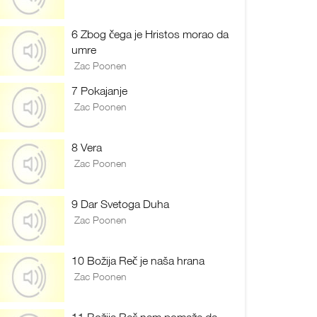
6 Zbog čega je Hristos morao da
umre
Zac Poonen
7 Pokajanje
Zac Poonen
8 Vera
Zac Poonen
9 Dar Svetoga Duha
Zac Poonen
10 Božija Reč je naša hrana
Zac Poonen