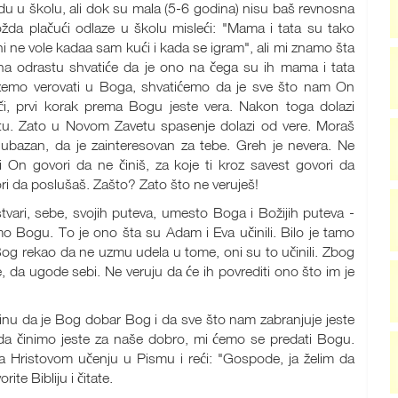
u u školu, ali dok su mala (5-6 godina) nisu baš revnosna
a plačući odlaze u školu misleći: "Mama i tata su tako
 ne vole kadaa sam kući i kada se igram", ali mi znamo šta
ana odrastu shvatiće da je ono na čega su ih mama i tata
možemo verovati u Boga, shvatićemo da je sve što nam On
či, prvi korak prema Bogu jeste vera. Nakon toga dolazi
tu. Zato u Novom Zavetu spasenje dolazi od vere. Moraš
ljubazan, da je zainteresovan za tebe. Greh je nevera. Ne
ti On govori da ne činiš, za koje ti kroz savest govori da
ri da poslušaš. Zašto? Zato što ne veruješ!
tvari, sebe, svojih puteva, umesto Boga i Božijih puteva -
 Bogu. To je ono šta su Adam i Eva učinili. Bilo je tamo
e Bog rekao da ne uzmu udela u tome, oni su to učinili. Zbog
e, da ugode sebi. Ne veruju da će ih povrediti ono što im je
tinu da je Bog dobar Bog i da sve što nam zabranjuje jeste
da činimo jeste za naše dobro, mi ćemo se predati Bogu.
 Hristovom učenju u Pismu i reći: "Gospode, ja želim da
te Bibliju i čitate.