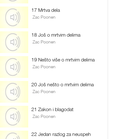
17 Mrtva dela
Zac Poonen
18 Još o mrtvim delima
Zac Poonen
19 Nešto više o mrtvim delima
Zac Poonen
20 Još nešto o mrtvim delima
Zac Poonen
21 Zakon i blagodat
Zac Poonen
22 Jedan razlog za neuspeh