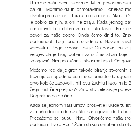
Uzmimo našu decu za primer. Mi im govorimo da id
da idu. Moramo da ih primoravamo. Ponekad možd
okrutni prema meni. Teraju me da idem u školu. Oni
je dobro za njih, a oni ne znaju. Kada jednog d
primoravali bilo dobro za njih. Isto tako, ako 
govori za naše dobro. Onda ćemo činiti to. Zna
poslušnost. To je ono što vidimo u Novom Zave
verovati u Boga, verovati da je On dobar, da je 
veruješ da je Bog dobar i zato činiš stvari koje 
izbegavaš. Nisi poslušan u stvarima koje ti On govo
Možemo reći da je greh takođe biranje stvorenih s
traženje da ugodimo sami sebi umesto da ugodimo
drvo koje će zadovoljiti njihovu žudnju i iako im j
čega ljudi čine preljubu? Zato što žele svoje putev
Bog rekao da ne čine.
Kada se jednom naši umovi prosvetle i uvide tu is
za naše dobro i da sve što nam govori da treba 
Predaćemo se Isusu Hristu. Otvorićemo naša srca
poslušam Tvoju Reč." Želim da vas ohrabrim da otvori