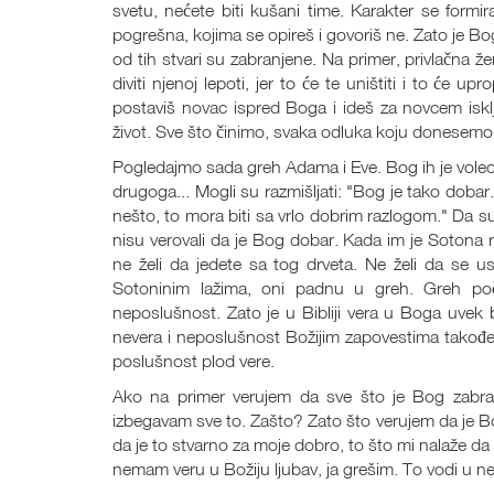
svetu, nećete biti kušani time. Karakter se formi
pogrešna, kojima se opireš i govoriš ne. Zato je Bo
od tih stvari su zabranjene. Na primer, privlačna ž
diviti njenoj lepoti, jer to će te uništiti i to će u
postaviš novac ispred Boga i ideš za novcem isklj
život. Sve što činimo, svaka odluka koju donesemo
Pogledajmo sada greh Adama i Eve. Bog ih je voleo. D
drugoga... Mogli su razmišljati: "Bog je tako doba
nešto, to mora biti sa vrlo dobrim razlogom." Da su i
nisu verovali da je Bog dobar. Kada im je Sotona 
ne želi da jedete sa tog drveta. Ne želi da se usa
Sotoninim lažima, oni padnu u greh. Greh poč
neposlušnost. Zato je u Bibliji vera u Boga uve
nevera i neposlušnost Božijim zapovestima takođe
poslušnost plod vere.
Ako na primer verujem da sve što je Bog zabrani
izbegavam sve to. Zašto? Zato što verujem da je B
da je to stvarno za moje dobro, to što mi nalaže da 
nemam veru u Božiju ljubav, ja grešim. To vodi u n