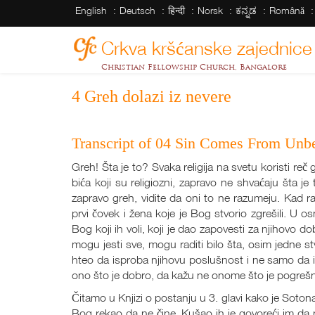
English
Deutsch
हिन्दी
Norsk
ಕನ್ನಡ
Română
Crkva kršćanske zajednice
Christian Fellowship Church, Bangalore
4 Greh dolazi iz nevere
Transcript of 04 Sin Comes From Unbe
Greh! Šta je to? Svaka religija na svetu koristi reč
bića koji su religiozni, zapravo ne shvaćaju šta je 
zapravo greh, vidite da oni to ne razumeju. Kad r
prvi čovek i žena koje je Bog stvorio zgrešili. U os
Bog koji ih voli, koji je dao zapovesti za njihovo 
mogu jesti sve, mogu raditi bilo šta, osim jedne s
hteo da isproba njihovu poslušnost i ne samo da i
ono što je dobro, da kažu ne onome što je pogrešno,
Čitamo u Knjizi o postanju u 3. glavi kako je Soton
Bog rekao da ne čine. Kušao ih je govoreći im da