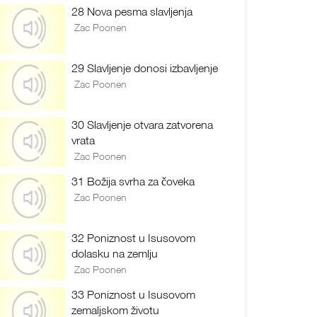
28 Nova pesma slavljenja
Zac Poonen
29 Slavljenje donosi izbavljenje
Zac Poonen
30 Slavljenje otvara zatvorena
vrata
Zac Poonen
31 Božija svrha za čoveka
Zac Poonen
32 Poniznost u Isusovom
dolasku na zemlju
Zac Poonen
33 Poniznost u Isusovom
zemaljskom životu