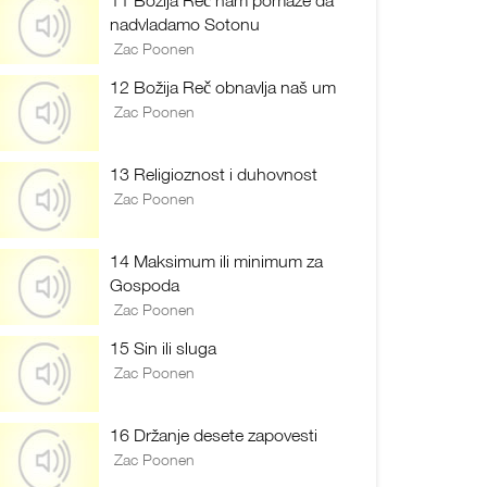
11 Božija Reč nam pomaže da
nadvladamo Sotonu
Zac Poonen
12 Božija Reč obnavlja naš um
Zac Poonen
13 Religioznost i duhovnost
Zac Poonen
14 Maksimum ili minimum za
Gospoda
Zac Poonen
15 Sin ili sluga
Zac Poonen
16 Držanje desete zapovesti
Zac Poonen