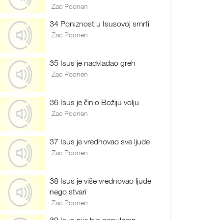
Zac Poonen
34 Poniznost u Isusovoj smrti
Zac Poonen
35 Isus je nadvladao greh
Zac Poonen
36 Isus je činio Božiju volju
Zac Poonen
37 Isus je vrednovao sve ljude
Zac Poonen
38 Isus je više vrednovao ljude
nego stvari
Zac Poonen