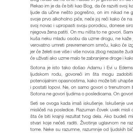
Rekao im je da će biti kao Bog, da će razviti svoj 
ljude da učine nešto pogrešno, on im nikad ne
svoje prvo alkoholno piće, neće joj reći kako će na 
svoj novac i upropasti svoju porodicu, donese si
njegova žena patiti. On mu ništa to ne govori. Sam
kuša neku mladu osobu da uzme drogu, ne kaže joj 
verovatno umreti prevremenom smrću, kako će izgub
jer će želeti sve više i više novca zbog nezasite 
će uživati ako uzme malo te zabranjene droge i kako
Sotona je isto tako došao Adamu i Evi u Edems
ljudskom rodu, govoreći im šta mogu zadobit
potencijalnim opasnostima, kako može biti uhapšen
i postati lopovi. Ne, on samo govori o trenutnom 
Sotona ne govori ljudima o posledicama. On govor
Seti se ovoga kada imaš iskušenje. Iskušenje uve
mislićeš na posledice. Razuman čovek uvek misli 
šta će biti krajnji rezultat tvog dela. Ako budeš m
stvari koje nećeš raditi. Životinje uglavnom ne r
tome. Neke su razumne, razumnije od ljudskih bića