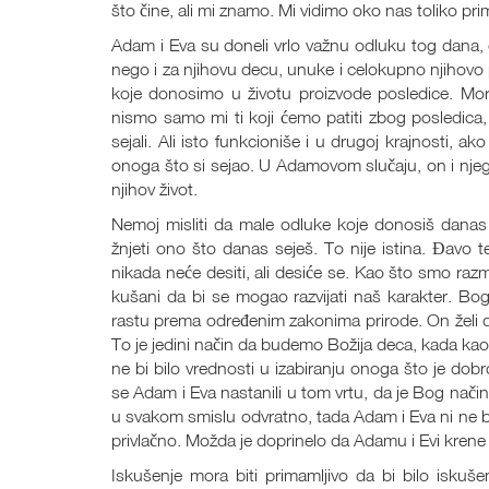
što čine, ali mi znamo. Mi vidimo oko nas toliko pr
Adam i Eva su doneli vrlo važnu odluku tog dana, o
nego i za njihovu decu, unuke i celokupno njihovo p
koje donosimo u životu proizvode posledice. Mor
nismo samo mi ti koji ćemo patiti zbog posledica
sejali. Ali isto funkcioniše i u drugoj krajnosti, a
onoga što si sejao. U Adamovom slučaju, on i njego
njihov život.
Nemoj misliti da male odluke koje donosiš danas
žnjeti ono što danas seješ. To nije istina. Đavo te
nikada neće desiti, ali desiće se. Kao što smo ra
kušani da bi se mogao razvijati naš karakter. Bog
rastu prema određenim zakonima prirode. On želi d
To je jedini način da budemo Božija deca, kada ka
ne bi bilo vrednosti u izabiranju onoga što je dob
se Adam i Eva nastanili u tom vrtu, da je Bog nači
u svakom smislu odvratno, tada Adam i Eva ni ne bi bi
privlačno. Možda je doprinelo da Adamu i Evi krene 
Iskušenje mora biti primamljivo da bi bilo iskuše