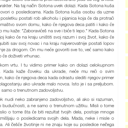
karakter. Na taj način Sotona uvek dolazi. Kada Sotona kuša
 govori o posledicama. Kada Sotona kuša osobu da uzme
posletku postati rob alkoholu i pijanica koja će da protraći
romaštvo svom domu, kako će njegova deca patiti i kako će
o mu kaže: "Zaboravićeš na sve i biće ti lepo." Kada Sotona
kako će na kraju uništiti svoj razum i svoj život, kako će
iti sav svoj novac i na kraju najverovatnije postati lopov
žudnje za drogom. On mu neće govoriti sve to, već samo kako
 će doživeti vrhunac.
kom vrtu. I tu vidimo primer kako on dolazi celokupnom
i. Kada kaže čoveku da ukrade, neće mu reći o svim
, kako će njegova deca kada odrastu slediti njegov primer
blagostanju ako ukrade malo novca. Isto je i sa preljubom.
i samo o trenutnom zadovoljstvu.
k nudi neko zabranjeno zadovoljstvo, ali ako si razuman,
o budućnosti, a ne samo o trenutnom užitku. Misli o tome
islio o tome šta će biti rezultat tvojih dela, postoje mnoge
azmišljaju o posledicama svojih dela. Mada, neke i misle o
. Ali češće životinje ni ne znaju koje su posledice nečega