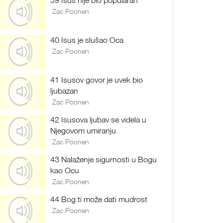
39 Isus nije bio popularan
Zac Poonen
40 Isus je slušao Oca
Zac Poonen
41 Isusov govor je uvek bio
ljubazan
Zac Poonen
42 Isusova ljubav se videla u
Njegovom umiranju
Zac Poonen
43 Nalaženje sigurnosti u Bogu
kao Ocu
Zac Poonen
44 Bog ti može dati mudrost
Zac Poonen