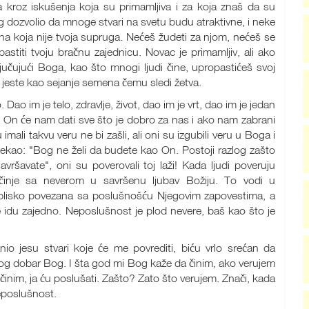
ra kroz iskušenja koja su primamljiva i za koja znaš da su
g dozvolio da mnoge stvari na svetu budu atraktivne, i neke
ena koja nije tvoja supruga. Nećeš žudeti za njom, nećeš se
propastiti tvoju bračnu zajednicu. Novac je primamljiv, ali ako
učujući Boga, kao što mnogi ljudi čine, upropastićeš svoj
 jeste kao sejanje semena čemu sledi žetva.
ao im je telo, zdravlje, život, dao im je vrt, dao im je jedan
r. On će nam dati sve što je dobro za nas i ako nam zabrani
mali takvu veru ne bi zašli, ali oni su izgubili veru u Boga i
rekao: "Bog ne želi da budete kao On. Postoji razlog zašto
vršavate", oni su poverovali toj laži! Kada ljudi poveruju
inje sa neverom u savršenu ljubav Božiju. To vodi u
k blisko povezana sa poslušnošću Njegovim zapovestima, a
 idu zajedno. Neposlušnost je plod nevere, baš kao što je
o jesu stvari koje će me povrediti, biću vrlo srećan da
og dobar Bog. I šta god mi Bog kaže da činim, ako verujem
činim, ja ću poslušati. Zašto? Zato što verujem. Znači, kada
eposlušnost.